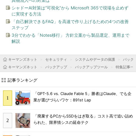
異物混入への対策は
シャドーAI対策は“可視化”から Microsoft 365で現場を止めず
に実現する方法
「自己解決できるFAQ」を高速で作り上げるための4つの改善
ステップ
3分でわかる「Notes移行」 方針立案から製品選定、運用まで
解説
キーマンズネット
セキュリティ
システムやデータの保護
バック
キーマンズネット
バックアップ
バックアップツール
特集記事一
記事ランキング
「GPT-5.6 vs. Claude Fable 5」勝者はClaude、でも企
業が選びづらいワケ：891st Lap
「廃棄するPCからSSDをはぎ取る」コスト高で追い詰め
られた、限界情シスの延命テク