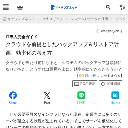
キーマンズネット
セキュリティ
システムやデータの保護
バック
2016年10月31日
IT導入完全ガイド
クラウドを前提としたバックアップ＆リストア計
画、効率化の考え方
クラウドが当たり前になると、システムのバックアップは煩雑に
なりがちだ。どうすれば運用を楽に、効率的にできるだろうか？
[
西山 毅
，レッドオウル]
PC用表示
関連情報
Share
Post
LINE
Hatena
ITが必要不可欠なインフラとなった現在、企業内には多くのサ
ーバが乱立する状況が生まれている。そこでサーバを仮想化して
リソースの集約を図るという取り組みが進んだが、一方で新たな