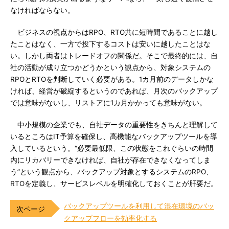
なければならない。
ビジネスの視点からはRPO、RTO共に短時間であることに越し
たことはなく、一方で投下するコストは安いに越したことはな
い。しかし両者はトレードオフの関係だ。そこで最終的には、自
社の活動が成り立つかどうかという観点から、対象システムの
RPOとRTOを判断していく必要がある。1カ月前のデータしかな
ければ、経営が破綻するというのであれば、月次のバックアップ
では意味がないし、リストアに1カ月かかっても意味がない。
中小規模の企業でも、自社データの重要性をきちんと理解して
いるところはIT予算を確保し、高機能なバックアップツールを導
入しているという。“必要最低限、この状態をこれぐらいの時間
内にリカバリーできなければ、自社が存在できなくなってしま
う”という観点から、バックアップ対象とするシステムのRPO、
RTOを定義し、サービスレベルを明確化しておくことが肝要だ。
バックアップツールを利用して混在環境のバッ
クアップフローを効率化する