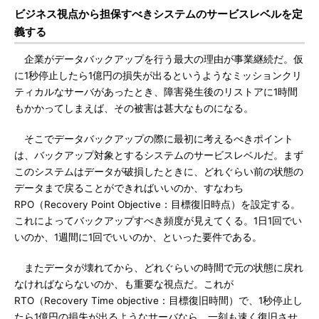
ビジネス視点から担保すべきシステムのサービスレベルを定
義する
企業がデータバックアップを行う最大の理由が事業継続だ。仮
に1秒停止したら1億円の損失が出るというようなミッションクリ
ティカルなサーバがあったとき、障害発生後のリストアに1時間
もかかってしまえば、その被害は甚大なものになる。
そこでデータバックアップの際に最初に考えるべきポイント
は、バックアップ対象とするシステムのサービスレベルだ。まず
このシステムはデータが破損したときに、どれぐらい前の状態の
データまで戻ることができればいいのか、すなわち
RPO（Recovery Point Objective：目標復旧時点）を設定する。
これによってバックアップすべき頻度が見えてくる。1日1回でい
いのか、1週間に1回でいいのか、といった要件である。
またデータが壊れてから、どれぐらいの時間で元の状態に戻れ
なければならないのか、も重要な視点だ。これが
RTO（Recovery Time objective：目標復旧時間）で、1秒停止し
たら1億円の損失が出るようなサーバなら、一刻も速く復旧させ