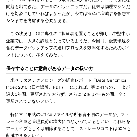
問題も出てきた。データのバックアップだ。従来は物理マシンだ
けを対象にしていればよかったが、今では簡単に増減する仮想マ
シンまでを考慮する必要がある。
この状況は、特に専任のIT担当者を置くことが難しい中堅中小
企業では、大きな課題となっているようだ。今回は、仮想環境を
含むデータバックアップの運用プロセスを効率化するためのポイ
ントについて、考えてみたい。
保存することに意義があるデータの扱い方
米ベリタステクノロジーズの調査レポート「Data Genomics
Index 2016（日本語版、PDF）」によれば、実に41％のデータが
過去3年間、更新されておらず、さらに12％は7年もの間、全く
更新されていないという。
特に古い形式のOfficeファイルや所有者不明のデータが、スト
レージ容量と管理負荷の増大につながっているといい、これらを
アーカイブもしくは削除することで、ストレージコストは50％も
削減できるという。