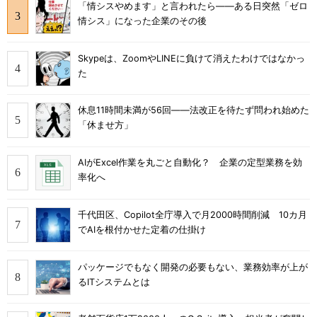
「情シスやめます」と言われたら――ある日突然「ゼロ
情シス」になった企業のその後
Skypeは、ZoomやLINEに負けて消えたわけではなかっ
た
休息11時間未満が56回――法改正を待たず問われ始めた
「休ませ方」
AIがExcel作業を丸ごと自動化？ 企業の定型業務を効
率化へ
千代田区、Copilot全庁導入で月2000時間削減 10カ月
でAIを根付かせた定着の仕掛け
パッケージでもなく開発の必要もない、業務効率が上が
るITシステムとは