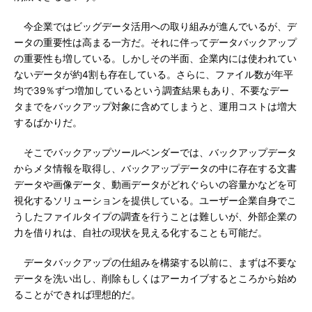
今企業ではビッグデータ活用への取り組みが進んでいるが、デ
ータの重要性は高まる一方だ。それに伴ってデータバックアップ
の重要性も増している。しかしその半面、企業内には使われてい
ないデータが約4割も存在している。さらに、ファイル数が年平
均で39％ずつ増加しているという調査結果もあり、不要なデー
タまでをバックアップ対象に含めてしまうと、運用コストは増大
するばかりだ。
そこでバックアップツールベンダーでは、バックアップデータ
からメタ情報を取得し、バックアップデータの中に存在する文書
データや画像データ、動画データがどれぐらいの容量かなどを可
視化するソリューションを提供している。ユーザー企業自身でこ
うしたファイルタイプの調査を行うことは難しいが、外部企業の
力を借りれは、自社の現状を見える化することも可能だ。
データバックアップの仕組みを構築する以前に、まずは不要な
データを洗い出し、削除もしくはアーカイブするところから始め
ることができれば理想的だ。