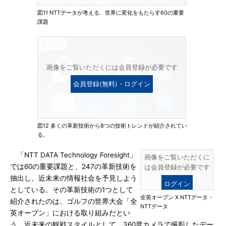
図11 NTTデータが考える、世界に変化をもたらす60の重要
課題
画像をご覧いただくには会員登録が必要です
会員登録(無料)・ログイン
図12 多くの革新技術から8つの技術トレンドが紹介されてい
る。
「NTT DATA Technology Foresight」
画像をご覧いただくに
では60の重要課題と、247の革新技術を
は会員登録が必要です
抽出し、近未来の情報社会を予見しよう
ログイン
としている。その革新技術の1つとして
全英オープン X NTTデータ・
紹介されたのは、ゴルフの世界大会「全
NTTデータ
英オープン」における取り組みだとい
う。近未来の観戦スタイルとして、360度カメラで撮影したデー