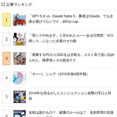
記事ランキング
「GPT-5.6 vs. Claude Fable 5」勝者はClaude、でも企
業が選びづらいワケ：891st Lap
「情シスやめます」と言われたら――ある日突然「ゼロ
情シス」になった企業のその後
「廃棄するPCからSSDをはぎ取る」コスト高で追い詰め
られた、限界情シスの延命テク
「サーバ」シェア（2012年第4四半期）
2014年を揺るがしたインジェクション攻撃の手口と対
策
名刺は誰のもの？ 破棄のルールは？ 名刺管理の見落