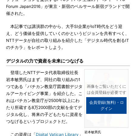
Forum Japan2016」が東京・新宿のベルサール新宿グランドで開
催された。
本記事では講演群の中から、大手SI企業がIoT時代をどう迎
え、どう価値を提供していくのかというビジョンを共有すべく、
NTTデータが自社の取り組みを紹介した「デジタル時代を創るIT
のチカラ」をレポートしよう。
デジタルの力で資産を未来につなげる
登壇したNTTデータ代表取締役社長
岩本敏男氏はまず、同社の取り組みの1
つである「バチカン教皇庁図書館デジタ
画像をご覧いただくに
は会員登録が必要です
ルアーカイビング事業」を紹介した。こ
れはバチカン教皇庁が2500年以上にわ
会員登録(無料)・ロ
たり所蔵する8万2000部の文献を全てデ
グイン
ジタル化し、将来の子どもたちに資産を
つなげるというプロジェクトだ。
岩本敏男氏
この資産は「
Digital Vatican Library
」