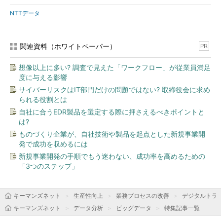
NTTデータ
関連資料（ホワイトペーパー）
PR
想像以上に多い? 調査で見えた「ワークフロー」が従業員満足
度に与える影響
サイバーリスクはIT部門だけの問題ではない? 取締役会に求め
られる役割とは
自社に合うEDR製品を選定する際に押さえるべきポイントと
は?
ものづくり企業が、自社技術や製品を起点とした新規事業開
発で成功を収めるには
新規事業開発の手順でもう迷わない、成功率を高めるための
「3つのステップ」
キーマンズネット
生産性向上
業務プロセスの改善
デジタルトラ
キーマンズネット
データ分析
ビッグデータ
特集記事一覧