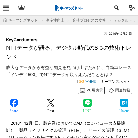
キーマンズネット
生産性向上
業務プロセスの改善
デジタルトラ
2016年12月21日
KeyConductors
NTTデータが語る、デジタル時代の8つの技術トレ
ンド
膨大なデータから有益な知見を見つけ出すために、自動車レース
「インディ500」でNTTデータが取り組んだこととは？
[
宮田健
，キーマンズネット]
PC用表示
関連情報
Share
Post
LINE
Hatena
2016年12月1日、製造業においてCAD（コンピュータ支援設
計）、製品ライフサイクル管理（PLM）、サービス管理（SLM）
ソリューションを提供するPTCジャパン主催のイベント「PTC