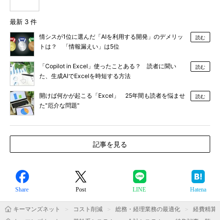
最新 3 件
情シスが1位に選んだ「AIを利用する開発」のデメリッ
読む
トは？ 「情報漏えい」は5位
「Copilot in Excel」使ったことある？ 読者に聞い
読む
た、生成AIでExcelを時短する方法
開けば何かが起こる「Excel」 25年間も読者を悩ませ
読む
た"厄介な問題"
記事を見る
Share
Post
LINE
Hatena
キーマンズネット
コスト削減
総務・経理業務の最適化
経費精算