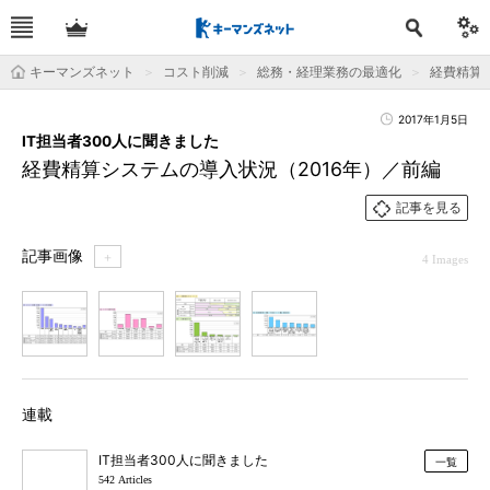
キーマンズネット
コスト削減
総務・経理業務の最適化
経費精算
2017年1月5日
IT担当者300人に聞きました
経費精算システムの導入状況（2016年）／前編
記事を見る
記事画像
＋
4 Images
1
2
3
4
連載
IT担当者300人に聞きました
一覧
542 Articles