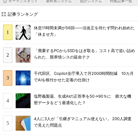
キーマンズネット
基幹系システム
会計システム
特集記事一覧
記事ランキング
休息11時間未満が56回――法改正を待たず問われ始めた
「休ませ方」
「廃棄するPCからSSDをはぎ取る」コスト高で追い詰め
られた、限界情シスの延命テク
千代田区、Copilot全庁導入で月2000時間削減 10カ月
でAIを根付かせた定着の仕掛け
塩野義製薬、生成AIの正答率を50→90％に 膨大な機
密データをどう最適化した？
4人に3人が「引継ぎマニュアル使えない」 200人調査
で見えた問題点