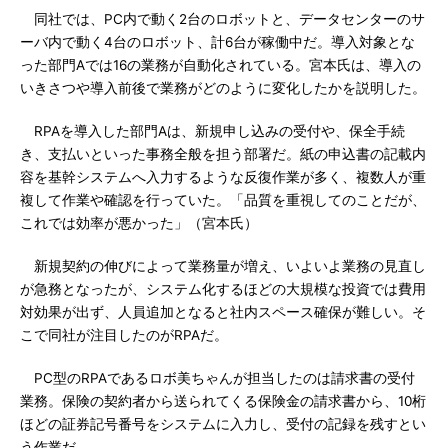
同社では、PC内で動く2台のロボットと、データセンターのサ
ーバ内で動く4台のロボット、計6台が稼働中だ。導入対象とな
った部門Aでは16の業務が自動化されている。宮本氏は、導入の
いきさつや導入前後で業務がどのように変化したかを説明した。
RPAを導入した部門Aは、新規申し込みの受付や、保全手続
き、支払いといった事務全般を担う部署だ。紙の申込書の記載内
容を基幹システムへ入力するような反復作業が多く、複数人が重
複して作業や確認を行っていた。「品質を重視してのことだが、
これでは効率が悪かった」（宮本氏）
新規契約の伸びによって業務量が増え、いよいよ業務の見直し
が急務となったが、システム化するほどの大規模な投資では費用
対効果が出ず、人員追加となると社内スペース確保が難しい。そ
こで同社が注目したのがRPAだ。
PC型のRPAであるロボ美ちゃんが担当したのは請求書の受付
業務。保険の契約者から送られてくる保険金の請求書から、10桁
ほどの証券記号番号をシステムに入力し、受付の記録を残すとい
う作業だ。