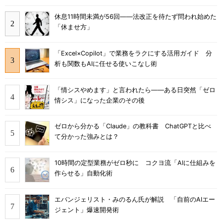
休息11時間未満が56回――法改正を待たず問われ始めた
「休ませ方」
「Excel×Copilot」で業務をラクにする活用ガイド 分
析も関数もAIに任せる使いこなし術
「情シスやめます」と言われたら――ある日突然「ゼロ
情シス」になった企業のその後
ゼロから分かる「Claude」の教科書 ChatGPTと比べ
て分かった強みとは？
10時間の定型業務がゼロ秒に コクヨ流「AIに仕組みを
作らせる」自動化術
エバンジェリスト・みのるん氏が解説 「自前のAIエー
ジェント」爆速開発術