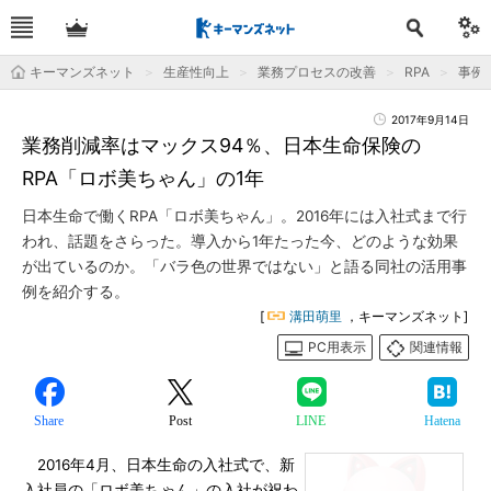
キーマンズネット
生産性向上
業務プロセスの改善
RPA
事例
2017年9月14日
業務削減率はマックス94％、日本生命保険の
RPA「ロボ美ちゃん」の1年
日本生命で働くRPA「ロボ美ちゃん」。2016年には入社式まで行
われ、話題をさらった。導入から1年たった今、どのような効果
が出ているのか。「バラ色の世界ではない」と語る同社の活用事
例を紹介する。
[
溝田萌里
，キーマンズネット]
PC用表示
関連情報
Share
Post
LINE
Hatena
2016年4月、日本生命の入社式で、新
入社員の「ロボ美ちゃん」の入社が祝わ