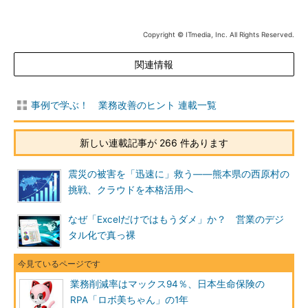
Copyright © ITmedia, Inc. All Rights Reserved.
関連情報
事例で学ぶ！ 業務改善のヒント 連載一覧
新しい連載記事が 266 件あります
震災の被害を「迅速に」救う――熊本県の西原村の
挑戦、クラウドを本格活用へ
なぜ「Excelだけではもうダメ」か？ 営業のデジ
タル化で真っ裸
業務削減率はマックス94％、日本生命保険の
RPA「ロボ美ちゃん」の1年