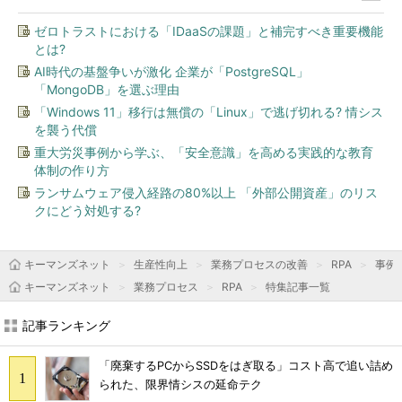
ゼロトラストにおける「IDaaSの課題」と補完すべき重要機能
とは?
AI時代の基盤争いが激化 企業が「PostgreSQL」
「MongoDB」を選ぶ理由
「Windows 11」移行は無償の「Linux」で逃げ切れる? 情シス
を襲う代償
重大労災事例から学ぶ、「安全意識」を高める実践的な教育
体制の作り方
ランサムウェア侵入経路の80%以上 「外部公開資産」のリス
クにどう対処する?
キーマンズネット
生産性向上
業務プロセスの改善
RPA
事例
キーマンズネット
業務プロセス
RPA
特集記事一覧
記事ランキング
「廃棄するPCからSSDをはぎ取る」コスト高で追い詰め
られた、限界情シスの延命テク