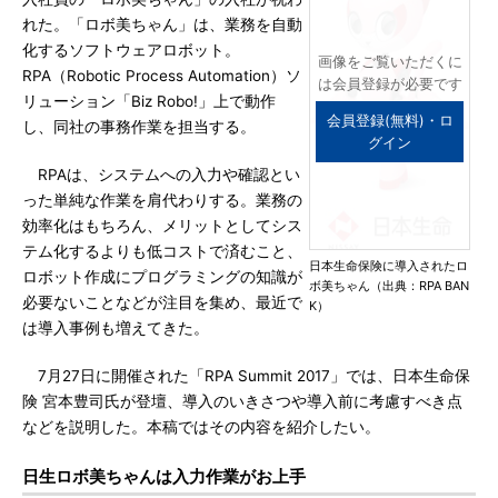
れた。「ロボ美ちゃん」は、業務を自動
化するソフトウェアロボット。
画像をご覧いただくに
RPA（Robotic Process Automation）ソ
は会員登録が必要です
リューション「Biz Robo!」上で動作
会員登録(無料)・ロ
し、同社の事務作業を担当する。
グイン
RPAは、システムへの入力や確認とい
った単純な作業を肩代わりする。業務の
効率化はもちろん、メリットとしてシス
テム化するよりも低コストで済むこと、
日本生命保険に導入されたロ
ロボット作成にプログラミングの知識が
ボ美ちゃん（出典：RPA BAN
必要ないことなどが注目を集め、最近で
K）
は導入事例も増えてきた。
7月27日に開催された「RPA Summit 2017」では、日本生命保
険 宮本豊司氏が登壇、導入のいきさつや導入前に考慮すべき点
などを説明した。本稿ではその内容を紹介したい。
日生ロボ美ちゃんは入力作業がお上手