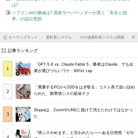
は?
ソブリンAIの価値は? 国産サーバベンダーが貫く「安全と効
率」の設計思想
キーマンズネット
基幹系システム
その他基幹系システム関連
特
記事ランキング
「GPT-5.6 vs. Claude Fable 5」勝者はClaude、でも企
業が選びづらいワケ：891st Lap
「廃棄するPCからSSDをはぎ取る」コスト高で追い詰め
られた、限界情シスの延命テク
Skypeは、ZoomやLINEに負けて消えたわけではなかっ
た
「情シスやめます」と言われたら――ある日突然「ゼロ