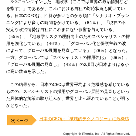
3位にランクインした「地政学（ここでは世界の政治情勢など
を指す）」であるが、これにおける自社の対応状況も聞いてい
る。日本のCEOは、回答が多いものから順に「シナリオ・プラン
ニングにより多くの時間をかけている」（84％）、「現在の不
安定な政治情勢は自社にこれまにない影響を与えている」
（55％）、「地政学リスクの理解向上のためスペシャリストの採
用を強化している」（46％）、「グローバル化と保護主義の波
によって、グローバル展開を見直している」（28％）となった。
一方、グローバルでは「スペシャリストの採用強化」（69％）、
「グローバル展開の見直し」（43％）の2項目が日本よりはるか
に高い数値を示した。
この結果から、日本のCEOは世界平均より危機感を感じている
ものの、スペシャリストの採用やグローバル展開の見直しといっ
た具体的な施策の取り組みが、世界と比べ遅れていることが明ら
かとなった。
日本のCEOは「破壊的テクノロジー」に危機感
Copyright © ITmedia, Inc. All Rights Reserved.