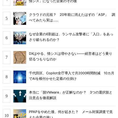
情シス」になった企業のその後
クラウドの元祖？ 20年前に消えたはずの「ASP」 調
べてみたら実は……
なぜ企業の6割超は、ランサム攻撃者に「入口」をあっ
さり破られるのか？
DXはやる、情シスは増やさない――経営者はどう乗り
切るつもりなのか
千代田区、Copilot全庁導入で月2000時間削減 10カ月
でAIを根付かせた定着の仕掛け
本当に「脱VMware」が正解なのか？ 3つの選択肢と
注意点を徹底解説
PPAPをやめた後、何が起きた？ メール対策調査で見
えた企業の迷い