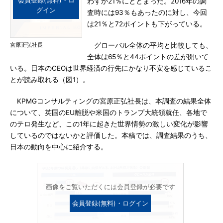
会員登録(無料)・ロ
わずか21％にとどまった。2016年の調
グイン
査時には93％もあったのに対し、今回
は21％と72ポイントも下がっている。
宮原正弘社長
グローバル全体の平均と比較しても、
全体は65％と44ポイントの差が開いて
いる。日本のCEOは世界経済の行先にかなり不安を感じているこ
とが読み取れる（図1）。
KPMGコンサルティングの宮原正弘社長は、本調査の結果全体
について、英国のEU離脱や米国のトランプ大統領就任、各地で
のテロ発生など、この1年に起きた世界情勢の激しい変化が影響
しているのではないかと評価した。本稿では、調査結果のうち、
日本の動向を中心に紹介する。
画像をご覧いただくには会員登録が必要です
会員登録(無料)・ログイン