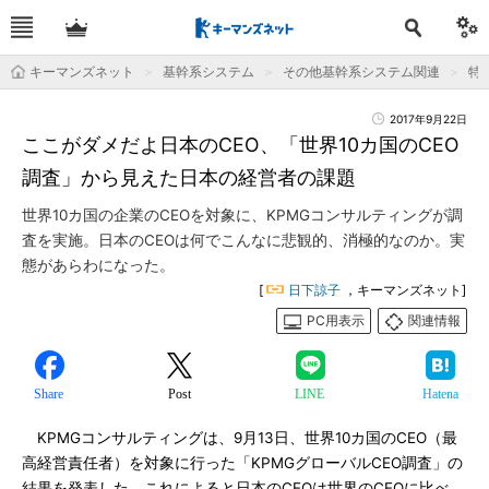
キーマンズネット
基幹系システム
その他基幹系システム関連
特
2017年9月22日
ここがダメだよ日本のCEO、「世界10カ国のCEO
調査」から見えた日本の経営者の課題
世界10カ国の企業のCEOを対象に、KPMGコンサルティングが調
査を実施。日本のCEOは何でこんなに悲観的、消極的なのか。実
態があらわになった。
[
日下諒子
，キーマンズネット]
PC用表示
関連情報
Share
Post
LINE
Hatena
KPMGコンサルティングは、9月13日、世界10カ国のCEO（最
高経営責任者）を対象に行った「KPMGグローバルCEO調査」の
結果を発表した。これによると日本のCEOは世界のCEOに比べ、