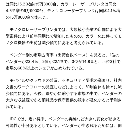
は同比15.2％減の5万8000台、カラーレーザープリンタは同比
4.5％増の6万9000台、モノクロレーザープリンタは同比4.1％増
の15万8000台であった。
モノクロレーザープリンタでは、大規模小売業の店舗による大
型案件により前年同期比で増加したものの、カラー化に伴ってモ
ノクロ機器の出荷は減少傾向にあると考えられている。
ベンダー別の市場占有率（出荷台数ベース）を見ると、1位の
ベンダーが23.4％、2位が22.1％で、3位が14.8％と、上位3社で
市場の60％以上のシェアが占められている。
モバイルやクラウドの普及、セキュリティ要求の高まり、社内
文書のワークフローの見直しなどによって、印刷自体も徐々に減
少傾向にある。今後、緩やかに縮小する市場の中で、ベンダーの
大きな収益源である消耗品や保守提供の競争が激化すると予測さ
れている。
IDCでは、近い将来、ベンダーの再編など大きな変化が起きる
可能性が十分あるとしている。ベンダーが生き残るためには、例