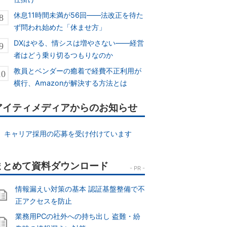
休息11時間未満が56回――法改正を待た
ず問われ始めた「休ませ方」
DXはやる、情シスは増やさない――経営
者はどう乗り切るつもりなのか
教員とベンダーの癒着で経費不正利用が
横行、Amazonが解決する方法とは
アイティメディアからのお知らせ
キャリア採用の応募を受け付けています
情報漏えい対策の基本 認証基盤整備で不
正アクセスを防止
業務用PCの社外への持ち出し 盗難・紛