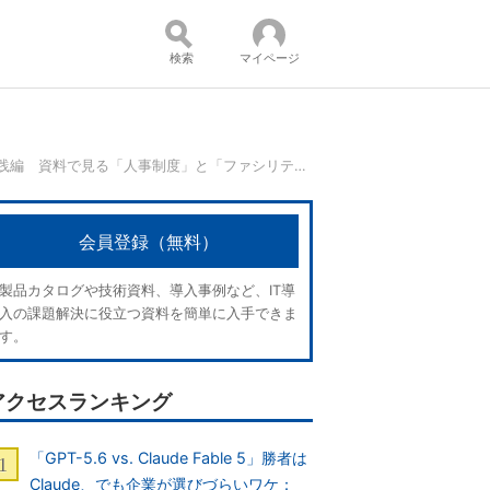
検索
マイページ
第4回 「ワークスタイル変革」実践編 資料で見る「人事制度」と「ファシリティ」の考え方：成功事例から考える「働き方変革」
コンテンツ：
会員登録（無料）
製品カタログや技術資料、導入事例など、IT導
入の課題解決に役立つ資料を簡単に入手できま
す。
アクセスランキング
「GPT-5.6 vs. Claude Fable 5」勝者は
Claude、でも企業が選びづらいワケ：