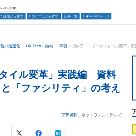
RPA BANK
課題から探す
カテゴリから探す
記事一覧
ITキャパチャージ
業務の最適化
HR Tech／給与
事例
並び順：
」
スタイル変革」実践編 資料
」と「ファシリティ」の考え
[
下田英樹
，
ネットワンシステムズ
]