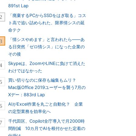
891st Lap
「廃棄するPCからSSDをはぎ取る」コス
ト高で追い詰められた、限界情シスの延
命テク
「情シスやめます」と言われたら――あ
る日突然「ゼロ情シス」になった企業の
その後
Skypeは、ZoomやLINEに負けて消えた
わけではなかった
買い切りなのに保存も編集もムリ？
Mac版Office 2019ユーザーを襲う7月の
Xデー：883rd Lap
AIがExcel作業を丸ごと自動化？ 企業
の定型業務を効率化へ
千代田区、Copilot全庁導入で月2000時
間削減 10カ月でAIを根付かせた定着の
仕掛け