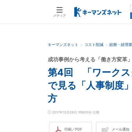
メディア
キーマンズネット
コスト削減
総務・経理
検索語を入力してください
成功事例から考える「働き方変革
第4回 「ワーク
で見る「人事制度
方
2017年10月26日 10時00分 公開
印刷／PDF
メール通知