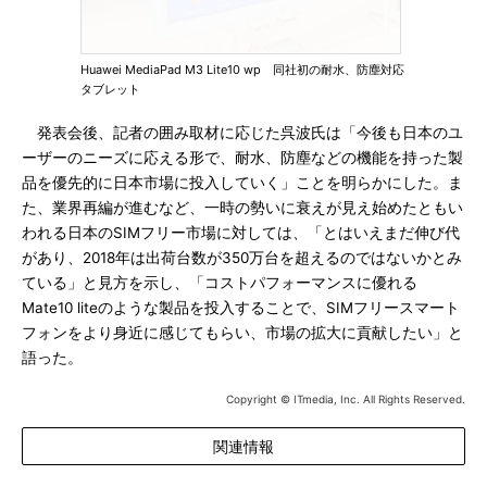
Huawei MediaPad M3 Lite10 wp 同社初の耐水、防塵対応
タブレット
発表会後、記者の囲み取材に応じた呉波氏は「今後も日本のユ
ーザーのニーズに応える形で、耐水、防塵などの機能を持った製
品を優先的に日本市場に投入していく」ことを明らかにした。ま
た、業界再編が進むなど、一時の勢いに衰えが見え始めたともい
われる日本のSIMフリー市場に対しては、「とはいえまだ伸び代
があり、2018年は出荷台数が350万台を超えるのではないかとみ
ている」と見方を示し、「コストパフォーマンスに優れる
Mate10 liteのような製品を投入することで、SIMフリースマート
フォンをより身近に感じてもらい、市場の拡大に貢献したい」と
語った。
Copyright © ITmedia, Inc. All Rights Reserved.
関連情報