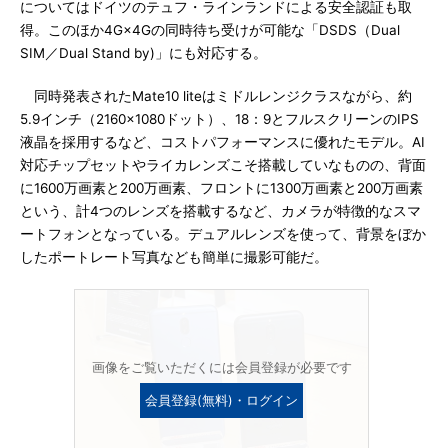
についてはドイツのテュフ・ラインランドによる安全認証も取
得。このほか4G×4Gの同時待ち受けが可能な「DSDS（Dual
SIM／Dual Stand by)」にも対応する。
同時発表されたMate10 liteはミドルレンジクラスながら、約
5.9インチ（2160×1080ドット）、18：9とフルスクリーンのIPS
液晶を採用するなど、コストパフォーマンスに優れたモデル。AI
対応チップセットやライカレンズこそ搭載していなものの、背面
に1600万画素と200万画素、フロントに1300万画素と200万画素
という、計4つのレンズを搭載するなど、カメラが特徴的なスマ
ートフォンとなっている。デュアルレンズを使って、背景をぼか
したポートレート写真なども簡単に撮影可能だ。
画像をご覧いただくには会員登録が必要です
会員登録(無料)・ログイン