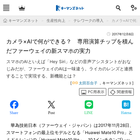
キーマンズネット
生産性向上
テレワークの導入
カメラ×AIで
2017年12月6日
カメラ×AIで何ができる？ 専用演算チップを積ん
だファーウェイの新スマホの実力
スマホのAIといえば「Hey Siri」などの音声アシスタントがおな
じみだが、ファーウェイのAIは一味違う。ライカのレンズと連携
することで実現する、新機能とは？
[
太田百合子
，キーマンズネット]
PC用表示
関連情報
Share
Post
LINE
Hatena
華為技術日本（ファーウェイ・ジャパン）は2017年11月28日、
スマートフォンの最上位モデルとなる「Huawei Mate10 Pro」と
ミドルレンジの「Huawei Mate10 lite」、10.1インチタンブレッ