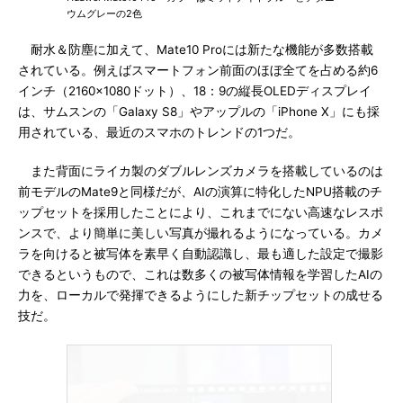
ウムグレーの2色
耐水＆防塵に加えて、Mate10 Proには新たな機能が多数搭載
されている。例えばスマートフォン前面のほぼ全てを占める約6
インチ（2160×1080ドット）、18：9の縦長OLEDディスプレイ
は、サムスンの「Galaxy S8」やアップルの「iPhone X」にも採
用されている、最近のスマホのトレンドの1つだ。
また背面にライカ製のダブルレンズカメラを搭載しているのは
前モデルのMate9と同様だが、AIの演算に特化したNPU搭載のチ
ップセットを採用したことにより、これまでにない高速なレスポ
ンスで、より簡単に美しい写真が撮れるようになっている。カメ
ラを向けると被写体を素早く自動認識し、最も適した設定で撮影
できるというもので、これは数多くの被写体情報を学習したAIの
力を、ローカルで発揮できるようにした新チップセットの成せる
技だ。