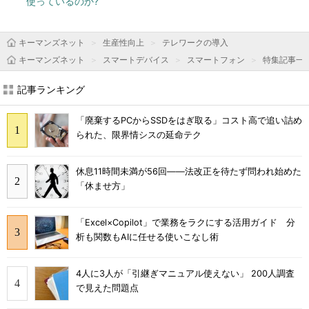
使っているのか?
キーマンズネット
生産性向上
テレワークの導入
キーマンズネット
スマートデバイス
スマートフォン
特集記事一
記事ランキング
「廃棄するPCからSSDをはぎ取る」コスト高で追い詰め
られた、限界情シスの延命テク
休息11時間未満が56回――法改正を待たず問われ始めた
「休ませ方」
「Excel×Copilot」で業務をラクにする活用ガイド 分
析も関数もAIに任せる使いこなし術
4人に3人が「引継ぎマニュアル使えない」 200人調査
で見えた問題点