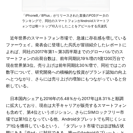
「iPhone8／8Plus」がリリースされた直後のPOSデータの
ランキングで、同社のスマートフォンがAndroidスマートフ
ォンでは唯一トップ10入りしたことをアピールする呉波氏
近年世界のスマートフォン市場で、急速に存在感を増している
ファーウェイ。発表会に登壇した呉氏が冒頭紹介したレポートに
よれば、同社の2017年第1～第3四半期までのグローバルでのス
マートフォンの出荷台数は、前年同期比19％増の1億1200万台で
現在世界第3位。売り上げは前年同期比30％増で、同社ではこの
数字について、研究開発への積極的な投資がブランド認知の向上
へとつながり、さらには売り上げの増加にもつながっていると分
析している。
日本国内シェアも2016年の5.48％から2017年は8.31％と順調
に拡大しており、現在は大手キャリアが販売するスマートフォン
も含めて、第4位というポジション。さらにSIMロックフリー市
場では第1位となっている他、Androidタブレットでも同じくシェ
ア1位を獲得しているという。「タブレット市場ではほぼ独占状
態にある『iPad』に対抗できる、唯一のAndroidタブレット」と