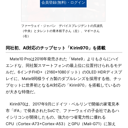
会員登録(無料)・ログイン
ファーウェイ・ジャパン デバイスプレジデントの呉波氏
（中央）とタレントの青木裕子さん（左）、マギーさん
（右）
同社初、AI対応のチップセット「Kirin970」を搭載
Mate10 Proは2016年発売された「Mate9」よりもさらにハイ
エンドな、同社製スマートフォンの最上位に位置付けられるモデ
ルだ。6インチFHD+（2160×1080ドット）のOLED HDRディスプ
レイに、Mate9同様ライカ製のダブルレンズを採用する他、チッ
プセットに世界初となるAI対応の「Kirin970」を搭載しているの
が大きな特徴だ。
Kirin970は、2017年9月にドイツ・ベルリンで開催の家電見本
市「IFA」で発表されたSoCで、ファーウェイの子会社であるハ
イシリコンが開発したもの。強力かつ省電力性に優れる
CPU（Cortex-A73+Cortex-A53）とGPU（Mali-G71）に加え