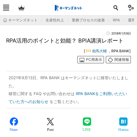
キーマンズネット
生産性向上
業務プロセスの改善
RPA
運用＆
2018年1月9日
RPA活用のポイントと効能？ BPIA講演レポート
[
相馬大輔
，RPA BANK]
PC用表示
関連情報
2021年9月13日、RPA BANK はキーマンズネットに移管いたしまし
た。
移管に関する FAQ やお問い合わせは
RPA BANKをご利用いただい
ていた方へのお知らせ
をご覧ください。
Share
Post
LINE
Hatena