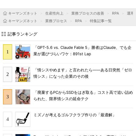
キーマンズネット
生産性向上
業務プロセスの改善
RPA
運用＆
キーマンズネット
業務プロセス
RPA
特集記事一覧
記事ランキング
「GPT-5.6 vs. Claude Fable 5」勝者はClaude、でも企
業が選びづらいワケ：891st Lap
「情シスやめます」と言われたら――ある日突然「ゼロ
情シス」になった企業のその後
「廃棄するPCからSSDをはぎ取る」コスト高で追い詰め
られた、限界情シスの延命テク
ミズノが考えるゴルフクラブ作りの「最適解」