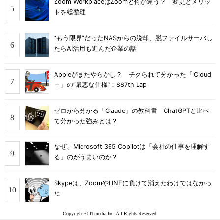
Zoom WorkplaceはZoomと何が違う？ 変更とメリッ
トを総整理
“もう限界”だったNASからの脱却、脱ファイルサーバし
たらAI活用も進んだ企業の話
Appleがまたやらかし？ チクられて分かった「iCloud
＋」の“最悪な仕様”：887th Lap
ゼロから分かる「Claude」の教科書 ChatGPTと比べ
て分かった強みとは？
なぜ、Microsoft 365 Copilotは「会社の仕事を理解す
る」のがうまいのか？
Skypeは、ZoomやLINEに負けて消えたわけではなかっ
た
Copyright © ITmedia Inc. All Rights Reserved.