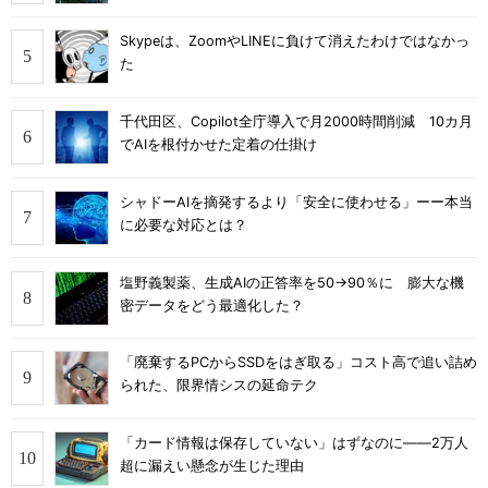
Skypeは、ZoomやLINEに負けて消えたわけではなかっ
た
千代田区、Copilot全庁導入で月2000時間削減 10カ月
でAIを根付かせた定着の仕掛け
シャドーAIを摘発するより「安全に使わせる」ーー本当
に必要な対応とは？
塩野義製薬、生成AIの正答率を50→90％に 膨大な機
密データをどう最適化した？
「廃棄するPCからSSDをはぎ取る」コスト高で追い詰め
られた、限界情シスの延命テク
「カード情報は保存していない」はずなのに――2万人
超に漏えい懸念が生じた理由