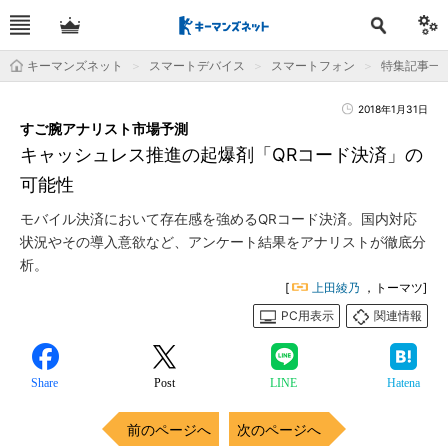
キーマンズネット
スマートデバイス
スマートフォン
特集記事一
2018年1月31日
すご腕アナリスト市場予測
キャッシュレス推進の起爆剤「QRコード決済」の
可能性
モバイル決済において存在感を強めるQRコード決済。国内対応
状況やその導入意欲など、アンケート結果をアナリストが徹底分
析。
[
上田綾乃
，トーマツ]
PC用表示
関連情報
Share
Post
LINE
Hatena
前のページへ
次のページへ