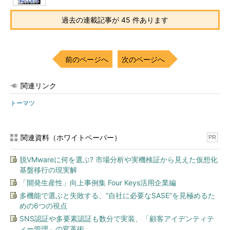
過去の連載記事が 45 件あります
前のページへ
次のページへ
関連リンク
トーマツ
関連資料（ホワイトペーパー）
PR
脱VMwareに何を選ぶ? 市場分析や実機検証から見えた仮想化
基盤移行の現実解
「開発生産性」向上事例集 Four Keys活用企業編
多機能で選ぶと失敗する、“自社に必要なSASE”を見極めるた
めの6つの視点
SNS認証や多要素認証も数分で実装、「顧客アイデンティテ
ィー管理」の変革術