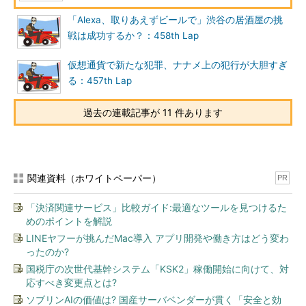
「Alexa、取りあえずビールで」渋谷の居酒屋の挑
戦は成功するか？：458th Lap
仮想通貨で新たな犯罪、ナナメ上の犯行が大胆すぎ
る：457th Lap
過去の連載記事が 11 件あります
関連資料（ホワイトペーパー）
PR
「決済関連サービス」比較ガイド:最適なツールを見つけるた
めのポイントを解説
LINEヤフーが挑んだMac導入 アプリ開発や働き方はどう変わ
ったのか?
国税庁の次世代基幹システム「KSK2」稼働開始に向けて、対
応すべき変更点とは?
ソブリンAIの価値は? 国産サーバベンダーが貫く「安全と効