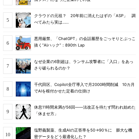
クラウドの元祖？ 20年前に消えたはずの「ASP」 調
べてみたら実は……
悪用厳禁、「ChatGPT」の会話履歴をごっそりとぶっこ
抜く“AIハック”：890th Lap
なぜ企業の6割超は、ランサム攻撃者に「入口」をあっ
さり破られるのか？
千代田区、Copilot全庁導入で月2000時間削減 10カ月
でAIを根付かせた定着の仕掛け
休息11時間未満が56回――法改正を待たず問われ始めた
「休ませ方」
塩野義製薬、生成AIの正答率を50→90％に 膨大な機
密データをどう最適化した？