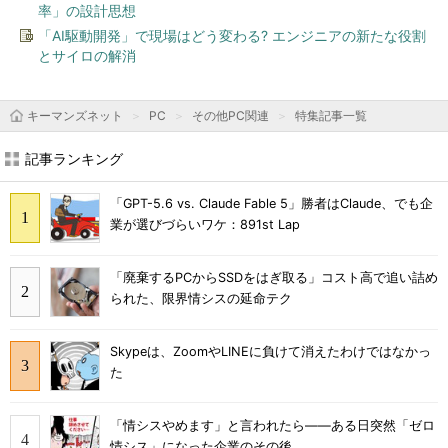
率」の設計思想
「AI駆動開発」で現場はどう変わる? エンジニアの新たな役割
とサイロの解消
キーマンズネット
PC
その他PC関連
特集記事一覧
記事ランキング
「GPT-5.6 vs. Claude Fable 5」勝者はClaude、でも企
業が選びづらいワケ：891st Lap
「廃棄するPCからSSDをはぎ取る」コスト高で追い詰め
られた、限界情シスの延命テク
Skypeは、ZoomやLINEに負けて消えたわけではなかっ
た
「情シスやめます」と言われたら――ある日突然「ゼロ
情シス」になった企業のその後