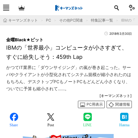
キーマンズネット
PC
その他PC関連
特集記事一覧
IBMの「
2018年3月30日
金曜Black★ピット
IBMの「世界最小」コンピュータが小さすぎて、
すぐに紛失しそう：459th Lap
かつてIT業界に「ダウンサイジング」の嵐が巻き起こった。サー
バやクライアントが小型化されてシステム規模が縮小されたのは
もちろん、デスクトップPCもノートPCもどんどん小さくなり、
ついでに予算も縮小されて……。
[キーマンズネット]
PC用表示
関連情報
Share
Post
LINE
Hatena