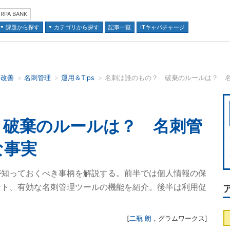
RPA BANK
課題から探す
カテゴリから探す
記事一覧
ITキャパチャージ
の改善
名刺管理
運用＆Tips
並び順：
 破棄のルールは？ 名刺管
な事実
が知っておくべき事柄を解説する。前半では個人情報の保
ント、有効な名刺管理ツールの機能を紹介。後半は利用促
[
二瓶 朗
，
グラムワークス
]