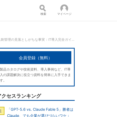
検索
マイページ
名刺は誰のもの？ 破棄のルールは？ 名刺管理の見落としがちな事実：IT導入完全ガイド
コンテンツ：
会員登録（無料）
製品カタログや技術資料、導入事例など、IT導
入の課題解決に役立つ資料を簡単に入手できま
す。
アクセスランキング
「GPT-5.6 vs. Claude Fable 5」勝者は
Claude、でも企業が選びづらいワケ：