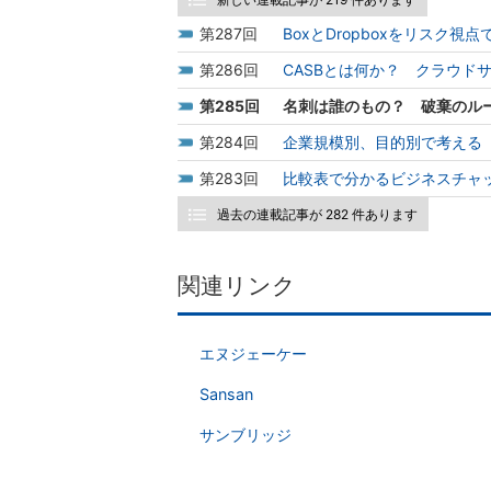
287
BoxとDropboxをリスク
286
CASBとは何か？ クラウド
285
名刺は誰のもの？ 破棄のル
284
企業規模別、目的別で考える
283
比較表で分かるビジネスチャ
過去の連載記事が 282 件あります
関連リンク
エヌジェーケー
Sansan
サンブリッジ