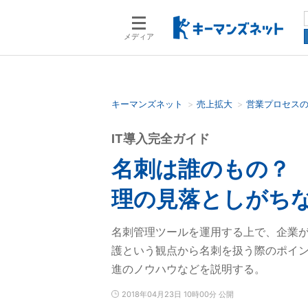
メディア
キーマンズネット
売上拡大
営業プロセス
検索語を入力してください
IT導入完全ガイド
名刺は誰のもの？
理の見落としがち
名刺管理ツールを運用する上で、企業
護という観点から名刺を扱う際のポイ
進のノウハウなどを説明する。
2018年04月23日 10時00分 公開