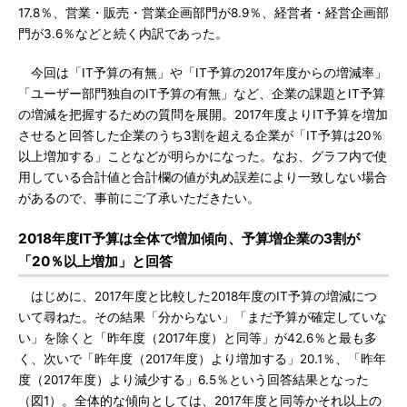
17.8％、営業・販売・営業企画部門が8.9％、経営者・経営企画部
門が3.6％などと続く内訳であった。
今回は「IT予算の有無」や「IT予算の2017年度からの増減率」
「ユーザー部門独自のIT予算の有無」など、企業の課題とIT予算
の増減を把握するための質問を展開。2017年度よりIT予算を増加
させると回答した企業のうち3割を超える企業が「IT予算は20％
以上増加する」ことなどが明らかになった。なお、グラフ内で使
用している合計値と合計欄の値が丸め誤差により一致しない場合
があるので、事前にご了承いただきたい。
2018年度IT予算は全体で増加傾向、予算増企業の3割が
「20％以上増加」と回答
はじめに、2017年度と比較した2018年度のIT予算の増減につ
いて尋ねた。その結果「分からない」「まだ予算が確定していな
い」を除くと「昨年度（2017年度）と同等」が42.6％と最も多
く、次いで「昨年度（2017年度）より増加する」20.1％、「昨年
度（2017年度）より減少する」6.5％という回答結果となった
（図1）。全体的な傾向としては、2017年度と同等かそれ以上の