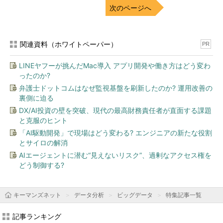
次のページへ
関連資料（ホワイトペーパー）
PR
LINEヤフーが挑んだMac導入 アプリ開発や働き方はどう変わ
ったのか?
弁護士ドットコムはなぜ監視基盤を刷新したのか? 運用改善の
裏側に迫る
DX/AI投資の壁を突破、現代の最高財務責任者が直面する課題
と克服のヒント
「AI駆動開発」で現場はどう変わる? エンジニアの新たな役割
とサイロの解消
AIエージェントに潜む“見えないリスク”、過剰なアクセス権を
どう制御する?
キーマンズネット
データ分析
ビッグデータ
特集記事一覧
記事ランキング