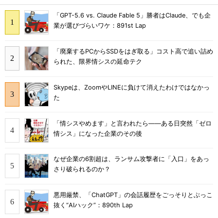
「GPT-5.6 vs. Claude Fable 5」勝者はClaude、でも企
業が選びづらいワケ：891st Lap
「廃棄するPCからSSDをはぎ取る」コスト高で追い詰め
られた、限界情シスの延命テク
Skypeは、ZoomやLINEに負けて消えたわけではなかっ
た
「情シスやめます」と言われたら――ある日突然「ゼロ
情シス」になった企業のその後
なぜ企業の6割超は、ランサム攻撃者に「入口」をあっ
さり破られるのか？
悪用厳禁、「ChatGPT」の会話履歴をごっそりとぶっこ
抜く“AIハック”：890th Lap