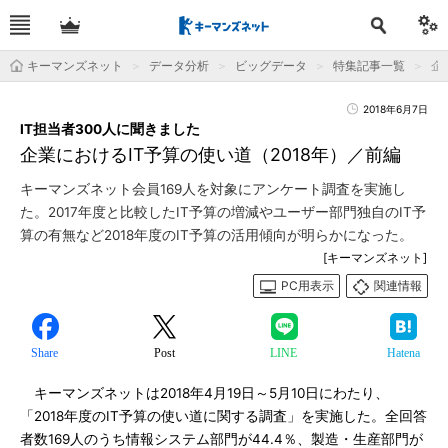
キーマンズネット
データ分析
ビッグデータ
特集記事一覧
企
2018年6月7日
IT担当者300人に聞きました
企業におけるIT予算の使い道（2018年）／前編
キーマンズネット会員169人を対象にアンケート調査を実施し
た。2017年度と比較したIT予算の増減やユーザー部門独自のIT予
算の有無など2018年度のIT予算の活用傾向が明らかになった。
[キーマンズネット]
PC用表示
関連情報
Share
Post
LINE
Hatena
キーマンズネットは2018年4月19日～5月10日にわたり、
「2018年度のIT予算の使い道に関する調査」を実施した。全回答
者数169人のうち情報システム部門が44.4％、製造・生産部門が