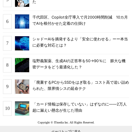
た
千代田区、Copilot全庁導入で月2000時間削減 10カ月
でAIを根付かせた定着の仕掛け
シャドーAIを摘発するより「安全に使わせる」ーー本当
に必要な対応とは？
塩野義製薬、生成AIの正答率を50→90％に 膨大な機
密データをどう最適化した？
「廃棄するPCからSSDをはぎ取る」コスト高で追い詰め
られた、限界情シスの延命テク
「カード情報は保存していない」はずなのに――2万人
超に漏えい懸念が生じた理由
Copyright © ITmedia Inc. All Rights Reserved.
ページトップに戻る