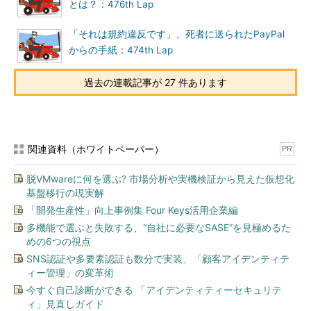
とは？：476th Lap
「それは規約違反です」、死者に送られたPayPal
からの手紙：474th Lap
過去の連載記事が 27 件あります
関連資料（ホワイトペーパー）
PR
脱VMwareに何を選ぶ? 市場分析や実機検証から見えた仮想化
基盤移行の現実解
「開発生産性」向上事例集 Four Keys活用企業編
多機能で選ぶと失敗する、“自社に必要なSASE”を見極めるた
めの6つの視点
SNS認証や多要素認証も数分で実装、「顧客アイデンティテ
ィー管理」の変革術
今すぐ自己診断ができる 「アイデンティティーセキュリテ
ィ」見直しガイド