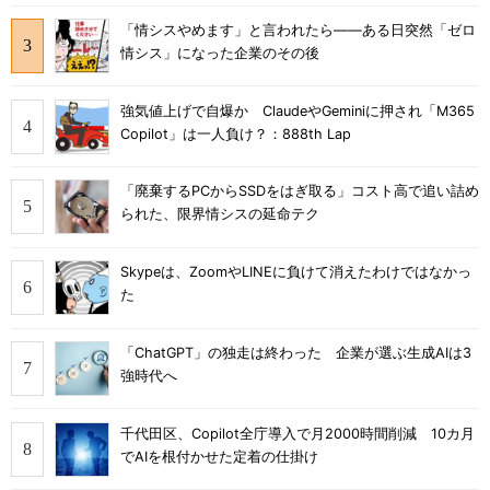
「情シスやめます」と言われたら――ある日突然「ゼロ
情シス」になった企業のその後
強気値上げで自爆か ClaudeやGeminiに押され「M365
Copilot」は一人負け？：888th Lap
「廃棄するPCからSSDをはぎ取る」コスト高で追い詰め
られた、限界情シスの延命テク
Skypeは、ZoomやLINEに負けて消えたわけではなかっ
た
「ChatGPT」の独走は終わった 企業が選ぶ生成AIは3
強時代へ
千代田区、Copilot全庁導入で月2000時間削減 10カ月
でAIを根付かせた定着の仕掛け