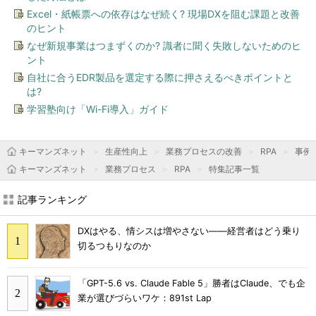
Excel・紙帳票への依存はなぜ続く? 現場DXを阻む課題と改善
のヒント
なぜ新規事業はつまずくのか? 識者に聞く失敗しないためのヒ
ント
自社に合うEDR製品を選定する際に押さえるべきポイントと
は?
学習塾向け「Wi-Fi導入」ガイド
キーマンズネット
生産性向上
業務プロセスの改善
RPA
事例
キーマンズネット
業務プロセス
RPA
特集記事一覧
記事ランキング
DXはやる、情シスは増やさない――経営者はどう乗り
切るつもりなのか
「GPT-5.6 vs. Claude Fable 5」勝者はClaude、でも企
業が選びづらいワケ：891st Lap