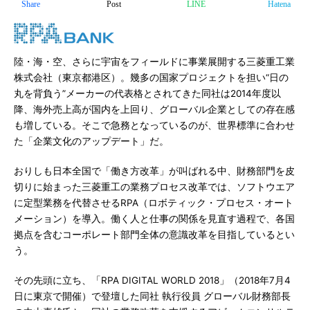
Share
Post
LINE
Hatena
陸・海・空、さらに宇宙をフィールドに事業展開する三菱重工業
株式会社（東京都港区）。幾多の国家プロジェクトを担い“日の
丸を背負う”メーカーの代表格とされてきた同社は2014年度以
降、海外売上高が国内を上回り、グローバル企業としての存在感
も増している。そこで急務となっているのが、世界標準に合わせ
た「企業文化のアップデート」だ。
おりしも日本全国で「働き方改革」が叫ばれる中、財務部門を皮
切りに始まった三菱重工の業務プロセス改革では、ソフトウエア
に定型業務を代替させるRPA（ロボティック・プロセス・オート
メーション）を導入。働く人と仕事の関係を見直す過程で、各国
拠点を含むコーポレート部門全体の意識改革を目指しているとい
う。
その先頭に立ち、「RPA DIGITAL WORLD 2018」（2018年7月4
日に東京で開催）で登壇した同社 執行役員 グローバル財務部長