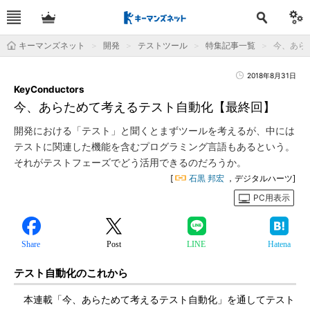
キーマンズネット
開発
テストツール
特集記事一覧
今、あらた
2018年8月31日
KeyConductors
今、あらためて考えるテスト自動化【最終回】
開発における「テスト」と聞くとまずツールを考えるが、中には
テストに関連した機能を含むプログラミング言語もあるという。
それがテストフェーズでどう活用できるのだろうか。
[
石黒 邦宏
，デジタルハーツ]
PC用表示
Share
Post
LINE
Hatena
テスト自動化のこれから
本連載「今、あらためて考えるテスト自動化」を通してテスト