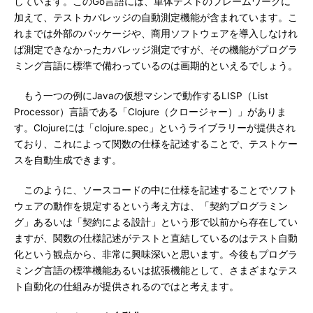
しています。このGo言語には、単体テストのフレームワークに
加えて、テストカバレッジの自動測定機能が含まれています。こ
れまでは外部のパッケージや、商用ソフトウェアを導入しなけれ
ば測定できなかったカバレッジ測定ですが、その機能がプログラ
ミング言語に標準で備わっているのは画期的といえるでしょう。
もう一つの例にJavaの仮想マシンで動作するLISP（List
Processor）言語である「Clojure（クロージャー）」がありま
す。Clojureには「clojure.spec」というライブラリーが提供され
ており、これによって関数の仕様を記述することで、テストケー
スを自動生成できます。
このように、ソースコードの中に仕様を記述することでソフト
ウェアの動作を規定するという考え方は、「契約プログラミン
グ」あるいは「契約による設計」という形で以前から存在してい
ますが、関数の仕様記述がテストと直結しているのはテスト自動
化という観点から、非常に興味深いと思います。今後もプログラ
ミング言語の標準機能あるいは拡張機能として、さまざまなテス
ト自動化の仕組みが提供されるのではと考えます。