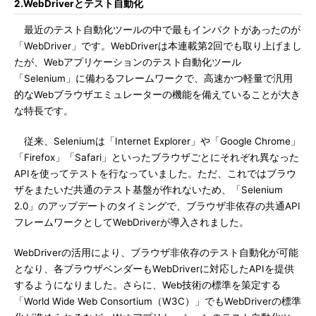
2.WebDriverとテスト自動化
最近のテスト自動化ツールの中で最もインパクトがあったのが
「WebDriver」です。WebDriverは本連載第2回でも取り上げまし
たが、Webアプリケーションのテスト自動化ツール
「Selenium」に備わるフレームワークで、高速かつ軽量で汎用
的なWebブラウザエミュレーターの機能を備えていることが大き
な特長です。
従来、Seleniumは「Internet Explorer」や「Google Chrome」
「Firefox」「Safari」といったブラウザごとにそれぞれ異なった
APIを使ってテストを行なっていました。ただ、これではブラウ
ザをまたいだ共通のテスト基盤が作れないため、「Selenium
2.0」のアップデートのタイミングで、ブラウザ非依存の共通API
フレームワークとしてWebDriverが導入されました。
WebDriverの活用により、ブラウザ非依存のテスト自動化が可能
となり、各ブラウザベンダーもWebDriverに対応したAPIを提供
するようになりました。さらに、Web技術の標準を策定する
「World Wide Web Consortium（W3C）」でもWebDriverの標準