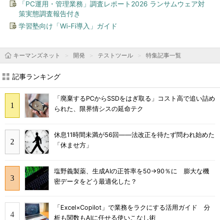
「PC運用・管理業務」調査レポート2026 ランサムウェア対
策実態調査報告付き
学習塾向け「Wi-Fi導入」ガイド
キーマンズネット
開発
テストツール
特集記事一覧
記事ランキング
「廃棄するPCからSSDをはぎ取る」コスト高で追い詰め
られた、限界情シスの延命テク
休息11時間未満が56回――法改正を待たず問われ始めた
「休ませ方」
塩野義製薬、生成AIの正答率を50→90％に 膨大な機
密データをどう最適化した？
「Excel×Copilot」で業務をラクにする活用ガイド 分
析も関数もAIに任せる使いこなし術