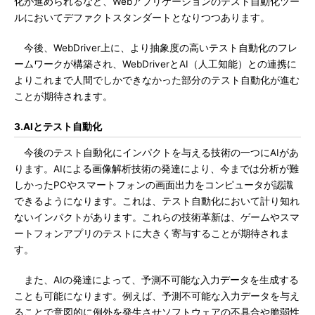
化が進められるなど、Webアプリケーションのテスト自動化ツー
ルにおいてデファクトスタンダートとなりつつあります。
今後、WebDriver上に、より抽象度の高いテスト自動化のフレ
ームワークが構築され、WebDriverとAI（人工知能）との連携に
よりこれまで人間でしかできなかった部分のテスト自動化が進む
ことが期待されます。
3.AIとテスト自動化
今後のテスト自動化にインパクトを与える技術の一つにAIがあ
ります。AIによる画像解析技術の発達により、今までは分析が難
しかったPCやスマートフォンの画面出力をコンピュータが認識
できるようになります。これは、テスト自動化において計り知れ
ないインパクトがあります。これらの技術革新は、ゲームやスマ
ートフォンアプリのテストに大きく寄与することが期待されま
す。
また、AIの発達によって、予測不可能な入力データを生成する
ことも可能になります。例えば、予測不可能な入力データを与え
ることで意図的に例外を発生させソフトウェアの不具合や脆弱性