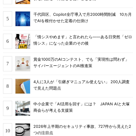
千代田区、Copilot全庁導入で月2000時間削減 10カ月
でAIを根付かせた定着の仕掛け
「情シスやめます」と言われたら――ある日突然「ゼロ
情シス」になった企業のその後
賞金1000万のAIコンテスト、でも「実現性は問わず」
サイバーエージェントのAI推進策
4人に3人が「引継ぎマニュアル使えない」 200人調査
で見えた問題点
中小企業で「AI活用を回す」には？ JAPAN AIと大塚
商会らが考える支援策
2026年上半期のセキュリティ事故、727件から見えた2
つの注目点