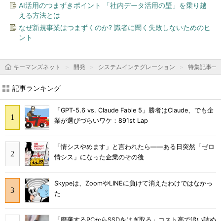
AI活用のつまずきポイント 「社内データ活用の壁」を乗り越
える方法とは
なぜ新規事業はつまずくのか? 識者に聞く失敗しないためのヒ
ント
キーマンズネット
開発
システムインテグレーション
特集記事一
記事ランキング
「GPT-5.6 vs. Claude Fable 5」勝者はClaude、でも企
業が選びづらいワケ：891st Lap
「情シスやめます」と言われたら――ある日突然「ゼロ
情シス」になった企業のその後
Skypeは、ZoomやLINEに負けて消えたわけではなかっ
た
「廃棄するPCからSSDをはぎ取る」コスト高で追い詰め