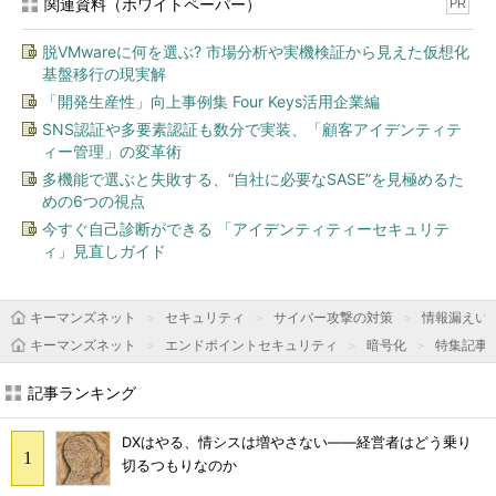
関連資料（ホワイトペーパー）
PR
脱VMwareに何を選ぶ? 市場分析や実機検証から見えた仮想化
基盤移行の現実解
「開発生産性」向上事例集 Four Keys活用企業編
SNS認証や多要素認証も数分で実装、「顧客アイデンティテ
ィー管理」の変革術
多機能で選ぶと失敗する、“自社に必要なSASE”を見極めるた
めの6つの視点
今すぐ自己診断ができる 「アイデンティティーセキュリテ
ィ」見直しガイド
キーマンズネット
セキュリティ
サイバー攻撃の対策
情報漏えい
キーマンズネット
エンドポイントセキュリティ
暗号化
特集記事
記事ランキング
DXはやる、情シスは増やさない――経営者はどう乗り
切るつもりなのか