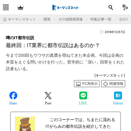
キーマンズネット
開発
その他開発関連
特集記事一覧
最終回
2018年12月7日
噂のIT都市伝説
最終回：IT業界に都市伝説はあるのか？
今まで200回もウワサの真贋を尋ねてきた本企画。今回は企画の
本質をえぐる問いかけを行った。哲学的に「深い」回答をくれた
読者もいる。
[キーマンズネット]
PC用表示
関連情報
Share
Post
LINE
Hatena
このコーナーでは、ちまたに流れる
ITがらみの都市伝説を紹介してきた