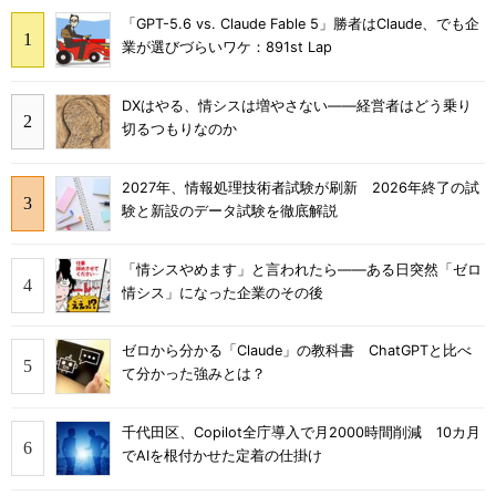
「GPT-5.6 vs. Claude Fable 5」勝者はClaude、でも企
業が選びづらいワケ：891st Lap
DXはやる、情シスは増やさない――経営者はどう乗り
切るつもりなのか
2027年、情報処理技術者試験が刷新 2026年終了の試
験と新設のデータ試験を徹底解説
「情シスやめます」と言われたら――ある日突然「ゼロ
情シス」になった企業のその後
ゼロから分かる「Claude」の教科書 ChatGPTと比べ
て分かった強みとは？
千代田区、Copilot全庁導入で月2000時間削減 10カ月
でAIを根付かせた定着の仕掛け