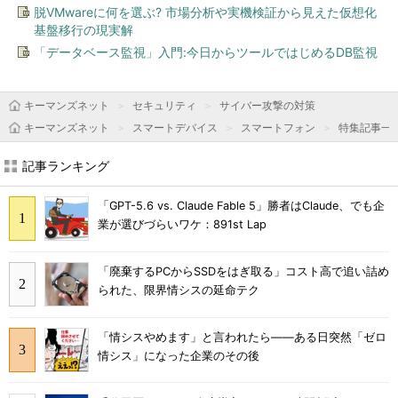
脱VMwareに何を選ぶ? 市場分析や実機検証から見えた仮想化
基盤移行の現実解
「データベース監視」入門:今日からツールではじめるDB監視
キーマンズネット
セキュリティ
サイバー攻撃の対策
キーマンズネット
スマートデバイス
スマートフォン
特集記事一
記事ランキング
「GPT-5.6 vs. Claude Fable 5」勝者はClaude、でも企
業が選びづらいワケ：891st Lap
「廃棄するPCからSSDをはぎ取る」コスト高で追い詰め
られた、限界情シスの延命テク
「情シスやめます」と言われたら――ある日突然「ゼロ
情シス」になった企業のその後