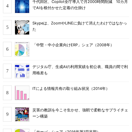
千代田区、Copilot全庁導入で月2000時間削減 10カ月
でAIを根付かせた定着の仕掛け
Skypeは、ZoomやLINEに負けて消えたわけではなかっ
た
「中堅・中小企業向けERP」シェア（2008年）
デジタル庁、生成AIの利用実績を初公表、職員の間で利
用格差も
ITによる情報共有の取り組み状況（2014年）
災害の教訓を今こそ生かせ、強靭で柔軟なサプライチェ
ーン構築
「サーバ」シェア（2016年第1四半期）