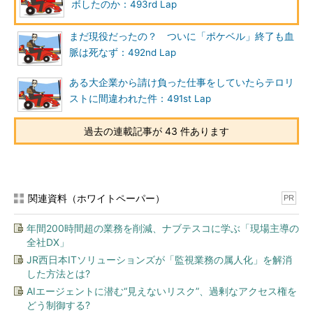
ボしたのか：493rd Lap
まだ現役だったの？ ついに「ポケベル」終了も血
脈は死なず：492nd Lap
ある大企業から請け負った仕事をしていたらテロリ
ストに間違われた件：491st Lap
過去の連載記事が 43 件あります
関連資料（ホワイトペーパー）
PR
年間200時間超の業務を削減、ナブテスコに学ぶ「現場主導の
全社DX」
JR西日本ITソリューションズが「監視業務の属人化」を解消
した方法とは?
AIエージェントに潜む“見えないリスク”、過剰なアクセス権を
どう制御する?