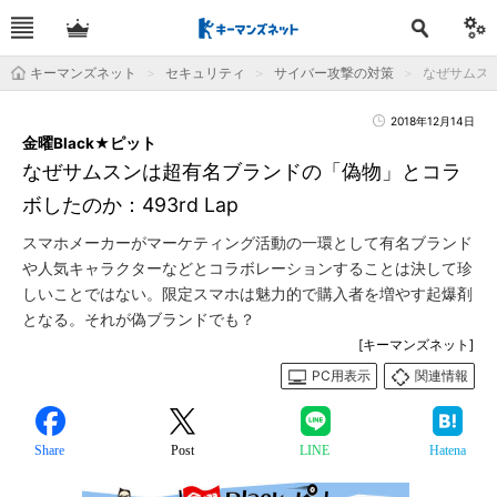
キーマンズネット
セキュリティ
サイバー攻撃の対策
なぜサムスン
2018年12月14日
金曜Black★ピット
なぜサムスンは超有名ブランドの「偽物」とコラ
ボしたのか：493rd Lap
スマホメーカーがマーケティング活動の一環として有名ブランド
や人気キャラクターなどとコラボレーションすることは決して珍
しいことではない。限定スマホは魅力的で購入者を増やす起爆剤
となる。それが偽ブランドでも？
[キーマンズネット]
PC用表示
関連情報
Share
Post
LINE
Hatena