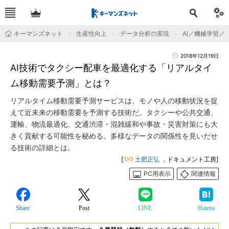
キーマンズネット
生産性向上
データ分析の実現
AI／機械学習／
2018年12月19日
AI技術でタクシー配車を最適化する「リアルタイ
ム移動需要予測」とは？
リアルタイム移動需要予測サービスは、モノや人の移動状況を捉
えて近未来の移動需要を予測する技術だ。タクシーや公共交通、
運輸、物流最適化、交通渋滞・混雑緩和や事故・災害対策にも大
きく貢献する可能性を秘める。多様なデータの関係性を見いだせ
る技術の詳細とは。
[
土肥正弘
，ドキュメント工房]
PC用表示
関連情報
Share
Post
LINE
Hatena