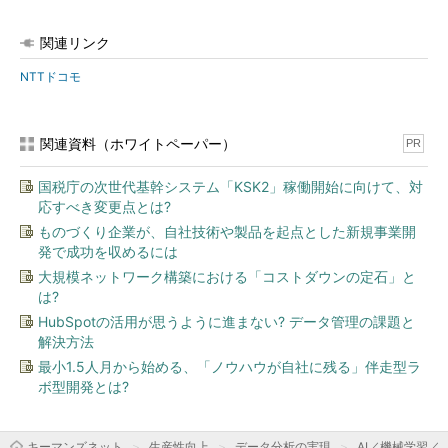
関連リンク
NTTドコモ
関連資料（ホワイトペーパー）
PR
国税庁の次世代基幹システム「KSK2」稼働開始に向けて、対
応すべき変更点とは?
ものづくり企業が、自社技術や製品を起点とした新規事業開
発で成功を収めるには
大規模ネットワーク構築における「コストダウンの定石」と
は?
HubSpotの活用が思うように進まない? データ管理の課題と
解決方法
最小1.5人月から始める、「ノウハウが自社に残る」伴走型ラ
ボ型開発とは?
キーマンズネット
生産性向上
データ分析の実現
AI／機械学習／