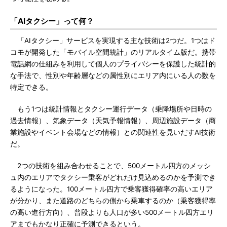
「AIタクシー」って何？
「AIタクシー」サービスを実現する主な技術は2つだ。1つはド
コモが開発した「モバイル空間統計」のリアルタイム版だ。携帯
電話網の仕組みを利用して個人のプライバシーを保護した統計的
な手法で、性別や年齢層などの属性別にエリア内にいる人の数を
特定できる。
もう1つは統計情報とタクシー運行データ（乗降場所や日時の
過去情報）、気象データ（天気予報情報）、周辺施設データ（商
業施設やイベント会場などの情報）との関連性を見いだすAI技術
だ。
2つの技術を組み合わせることで、500メートル四方のメッシ
ュ内のエリアでタクシー乗客がどれだけ見込めるのかを予測でき
るようになった。100メートル四方で乗客獲得確率の高いエリア
が分かり、また道路のどちらの側から乗車するのか（乗客獲得率
の高い進行方向）、普段よりも人口が多い500メートル四方エリ
アまでもかなり正確に予測できるという。