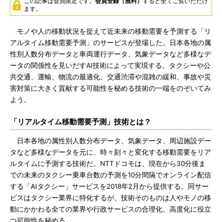
この記事は会員限定です。
会員登録（無料）
すると全てご覧いただけ
ます。
モノや人の移動状況を捉えて近未来の移動需要を予測する「リ
アルタイム移動需要予測」のサービスが登場した。日本各地の属
性別人数分布データと車両運行データ、気象データなど多様なデ
ータの関係性を見いだすAI技術によって実現する。タクシーや公
共交通、運輸、物流の最適化、交通渋滞や混雑の緩和、事故や災
害対策に大きく貢献する可能性を秘める技術の一端をのぞいてみ
よう。
「リアルタイム移動需要予測」技術とは？
日本各地の属性別人数分布データ、気象データ、周辺施設デー
タなど多様なデータを元に、時々刻々と変化する移動需要をリア
ルタイムに予測する技術だ。NTTドコモは、現在から30分後ま
での未来のタクシー乗車台数の予測を10分間隔でオンライン配信
する「AIタクシー」サービスを2018年2月から提供する。同サー
ビスはタクシー業界に特化するが、技術そのものは人やモノの移
動にかかわる全ての業界や行政サービスの合理化、高度化に役立
つ可能性を秘める。