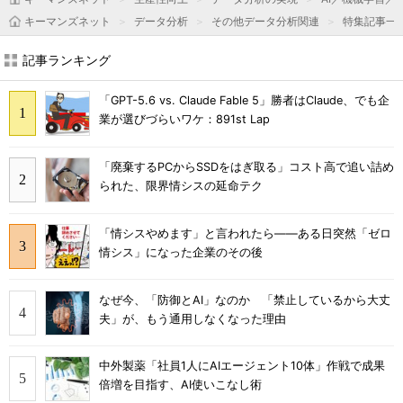
キーマンズネット
データ分析
その他データ分析関連
特集記事一
記事ランキング
「GPT-5.6 vs. Claude Fable 5」勝者はClaude、でも企
業が選びづらいワケ：891st Lap
「廃棄するPCからSSDをはぎ取る」コスト高で追い詰め
られた、限界情シスの延命テク
「情シスやめます」と言われたら――ある日突然「ゼロ
情シス」になった企業のその後
なぜ今、「防御とAI」なのか 「禁止しているから大丈
夫」が、もう通用しなくなった理由
中外製薬「社員1人にAIエージェント10体」作戦で成果
倍増を目指す、AI使いこなし術