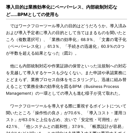
導入目的は業務効率化にペーパーレス、内部統制対応な
ど……BPMとしての使用も
ではワークフローツール導入の目的はどうだろうか。導入済み
および導入予定者に導入の目的として当てはまるものを聞いたと
ころ（複数選択可）、「業務の効率化」68.9％、「文書の電子化
（ペーパーレス化）」61.3％、「手続きの迅速化」60.9％の3つ
が半数を超える結果となった（図2）。
他にも内部統制対応や作業証跡の保管といった法規制への対応
を見越して導入するケースも少なくない。また申請や承認業務に
とどまらず、業務プロセス自体をモニタリングし、迅速に組み替
えることで業務全体の効率化を図るBPM（Business Process
Management）の一環としての導入も進む様子が見て取れた。
ワークフローツールを導入する際に重視するポイントについて
聞いたところ「操作性の良さ」が70.6％、「導入コスト・運用コ
スト」が63.0％と上位を占め、次いで「安定性・可用性」が
42.1％、「他システムとの親和性」37.9％、「帳票設計が容易」