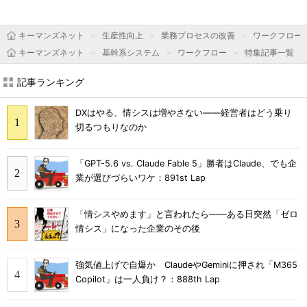
キーマンズネット
生産性向上
業務プロセスの改善
ワークフロー
キーマンズネット
基幹系システム
ワークフロー
特集記事一覧
記事ランキング
DXはやる、情シスは増やさない――経営者はどう乗り
切るつもりなのか
「GPT-5.6 vs. Claude Fable 5」勝者はClaude、でも企
業が選びづらいワケ：891st Lap
「情シスやめます」と言われたら――ある日突然「ゼロ
情シス」になった企業のその後
強気値上げで自爆か ClaudeやGeminiに押され「M365
Copilot」は一人負け？：888th Lap