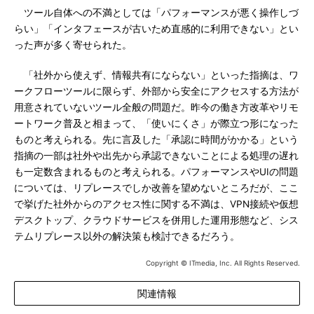
ツール自体への不満としては「パフォーマンスが悪く操作しづ
らい」「インタフェースが古いため直感的に利用できない」とい
った声が多く寄せられた。
「社外から使えず、情報共有にならない」といった指摘は、ワ
ークフローツールに限らず、外部から安全にアクセスする方法が
用意されていないツール全般の問題だ。昨今の働き方改革やリモ
ートワーク普及と相まって、「使いにくさ」が際立つ形になった
ものと考えられる。先に言及した「承認に時間がかかる」という
指摘の一部は社外や出先から承認できないことによる処理の遅れ
も一定数含まれるものと考えられる。パフォーマンスやUIの問題
については、リプレースでしか改善を望めないところだが、ここ
で挙げた社外からのアクセス性に関する不満は、VPN接続や仮想
デスクトップ、クラウドサービスを併用した運用形態など、シス
テムリプレース以外の解決策も検討できるだろう。
Copyright © ITmedia, Inc. All Rights Reserved.
関連情報