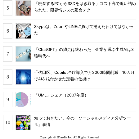
「廃棄するPCからSSDをはぎ取る」コスト高で追い詰め
られた、限界情シスの延命テク
Skypeは、ZoomやLINEに負けて消えたわけではなかっ
た
「ChatGPT」の独走は終わった 企業が選ぶ生成AIは3
強時代へ
千代田区、Copilot全庁導入で月2000時間削減 10カ月
でAIを根付かせた定着の仕掛け
「UML」シェア（2007年度）
知っておきたい、今の「ソーシャルメディア分析ツー
ル」事情
Copyright © ITmedia Inc. All Rights Reserved.