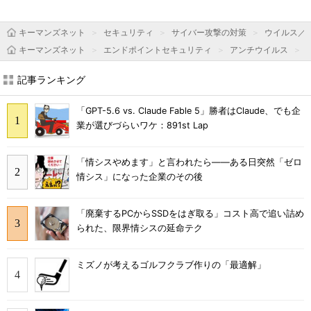
キーマンズネット
セキュリティ
サイバー攻撃の対策
ウイルス／
キーマンズネット
エンドポイントセキュリティ
アンチウイルス
記事ランキング
「GPT-5.6 vs. Claude Fable 5」勝者はClaude、でも企
業が選びづらいワケ：891st Lap
「情シスやめます」と言われたら――ある日突然「ゼロ
情シス」になった企業のその後
「廃棄するPCからSSDをはぎ取る」コスト高で追い詰め
られた、限界情シスの延命テク
ミズノが考えるゴルフクラブ作りの「最適解」