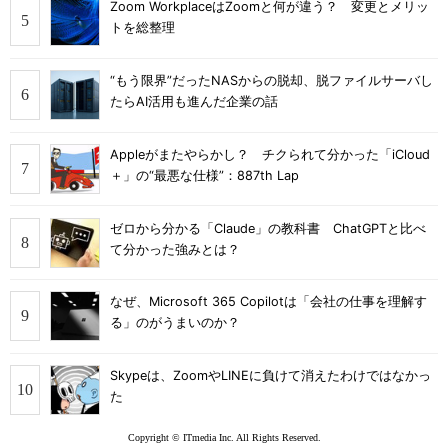
Zoom WorkplaceはZoomと何が違う？ 変更とメリッ
トを総整理
“もう限界”だったNASからの脱却、脱ファイルサーバし
たらAI活用も進んだ企業の話
Appleがまたやらかし？ チクられて分かった「iCloud
＋」の“最悪な仕様”：887th Lap
ゼロから分かる「Claude」の教科書 ChatGPTと比べ
て分かった強みとは？
なぜ、Microsoft 365 Copilotは「会社の仕事を理解す
る」のがうまいのか？
Skypeは、ZoomやLINEに負けて消えたわけではなかっ
た
Copyright © ITmedia Inc. All Rights Reserved.