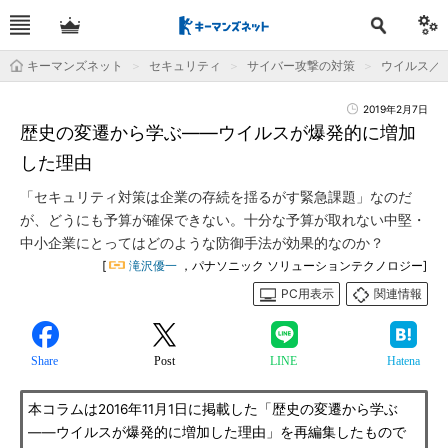
キーマンズネット
セキュリティ
サイバー攻撃の対策
ウイルス／
2019年2月7日
歴史の変遷から学ぶ――ウイルスが爆発的に増加
した理由
「セキュリティ対策は企業の存続を揺るがす緊急課題」なのだ
が、どうにも予算が確保できない。十分な予算が取れない中堅・
中小企業にとってはどのような防御手法が効果的なのか？
[
滝沢優一
，パナソニック ソリューションテクノロジー]
PC用表示
関連情報
Share
Post
LINE
Hatena
本コラムは2016年11月1日に掲載した「歴史の変遷から学ぶ
――ウイルスが爆発的に増加した理由」を再編集したもので