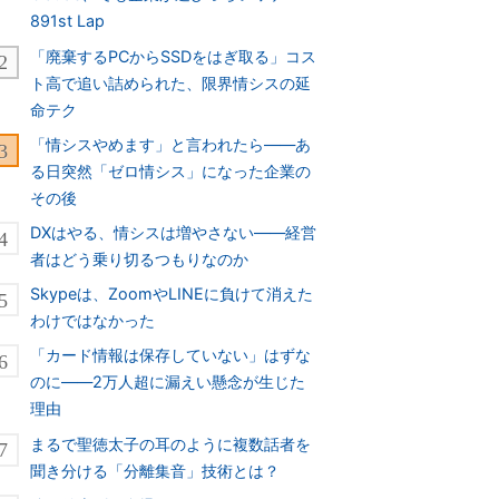
891st Lap
「廃棄するPCからSSDをはぎ取る」コス
ト高で追い詰められた、限界情シスの延
命テク
「情シスやめます」と言われたら――あ
る日突然「ゼロ情シス」になった企業の
その後
DXはやる、情シスは増やさない――経営
者はどう乗り切るつもりなのか
Skypeは、ZoomやLINEに負けて消えた
わけではなかった
「カード情報は保存していない」はずな
のに――2万人超に漏えい懸念が生じた
理由
まるで聖徳太子の耳のように複数話者を
聞き分ける「分離集音」技術とは？