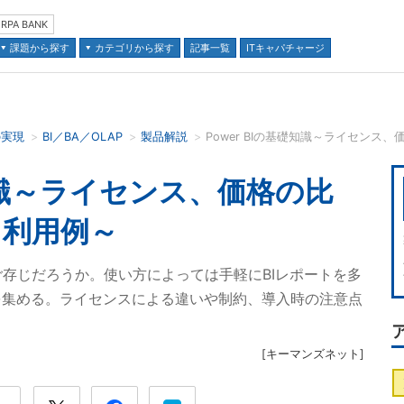
RPA BANK
課題から探す
カテゴリから探す
記事一覧
ITキャパチャージ
の実現
BI／BA／OLAP
製品解説
Power BIの基礎知識～ライセン
並び順：
礎知識～ライセンス、価格の比
、利用例～
」をご存じだろうか。使い方によっては手軽にBIレポートを多
を集める。ライセンスによる違いや制約、導入時の注意点
[
キーマンズネット
]