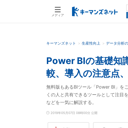
メディア
キーマンズネット
生産性向上
データ分析
検索語を入力してください
Power BIの基
較、導入の注意点
無料版もあるBIツール「Power BI
くの人と共有できるツールとして注目
などを一気に解説する。
2019年05月07日 08時00分 公開