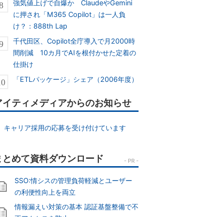
強気値上げで自爆か ClaudeやGemini
に押され「M365 Copilot」は一人負
け？：888th Lap
千代田区、Copilot全庁導入で月2000時
間削減 10カ月でAIを根付かせた定着の
仕掛け
「ETLパッケージ」シェア（2006年度）
アイティメディアからのお知らせ
キャリア採用の応募を受け付けています
SSO:情シスの管理負荷軽減とユーザー
の利便性向上を両立
情報漏えい対策の基本 認証基盤整備で不