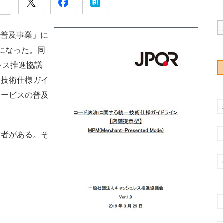
』普及事業」に
かになった。同
レス推進協議
一技術仕様ガイ
サービスの普及
者がある。そ