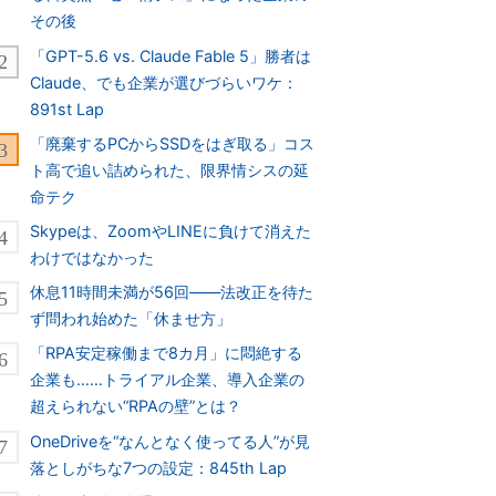
その後
「GPT-5.6 vs. Claude Fable 5」勝者は
Claude、でも企業が選びづらいワケ：
891st Lap
「廃棄するPCからSSDをはぎ取る」コス
ト高で追い詰められた、限界情シスの延
命テク
Skypeは、ZoomやLINEに負けて消えた
わけではなかった
休息11時間未満が56回――法改正を待た
ず問われ始めた「休ませ方」
「RPA安定稼働まで8カ月」に悶絶する
企業も……トライアル企業、導入企業の
超えられない“RPAの壁”とは？
OneDriveを“なんとなく使ってる人”が見
落としがちな7つの設定：845th Lap