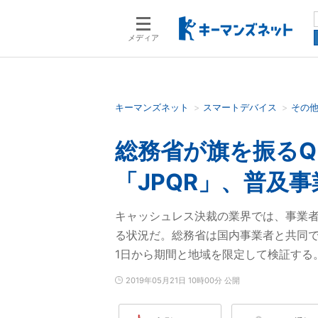
メディア
キーマンズネット
スマートデバイス
その
検索語を入力してください
総務省が旗を振るQ
「JPQR」、普及
キャッシュレス決裁の業界では、事業
る状況だ。総務省は国内事業者と共同で「
1日から期間と地域を限定して検証する
2019年05月21日 10時00分 公開