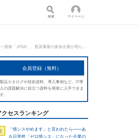
検索
マイページ
総務省が旗を振るQRコード決済統一規格「JPQR」、普及事業の参加企業が明らかに
コンテンツ：
会員登録（無料）
製品カタログや技術資料、導入事例など、IT導
入の課題解決に役立つ資料を簡単に入手できま
す。
アクセスランキング
「情シスやめます」と言われたら――あ
る日突然「ゼロ情シス」になった企業の