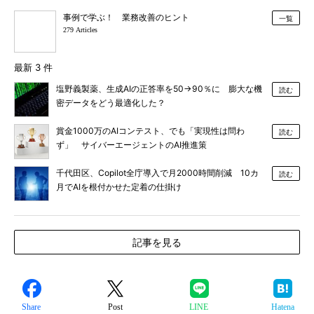
事例で学ぶ！ 業務改善のヒント
一覧
279 Articles
最新 3 件
塩野義製薬、生成AIの正答率を50→90％に 膨大な機
読む
密データをどう最適化した？
賞金1000万のAIコンテスト、でも「実現性は問わ
読む
ず」 サイバーエージェントのAI推進策
千代田区、Copilot全庁導入で月2000時間削減 10カ
読む
月でAIを根付かせた定着の仕掛け
記事を見る
Share
Post
LINE
Hatena