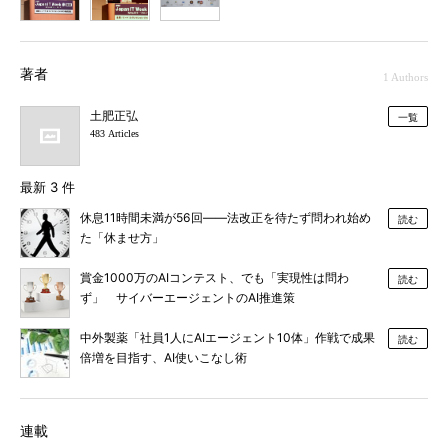
1
2
3
著者
1 Authors
土肥正弘
一覧
483 Articles
最新 3 件
休息11時間未満が56回――法改正を待たず問われ始め
読む
た「休ませ方」
賞金1000万のAIコンテスト、でも「実現性は問わ
読む
ず」 サイバーエージェントのAI推進策
中外製薬「社員1人にAIエージェント10体」作戦で成果
読む
倍増を目指す、AI使いこなし術
連載