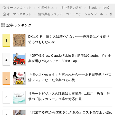
キーマンズネット
生産性向上
社内情報の共有
Slack
比較
キーマンズネット
情報共有システム・コミュニケーションツール
社内
記事ランキング
DXはやる、情シスは増やさない――経営者はどう乗り
切るつもりなのか
「GPT-5.6 vs. Claude Fable 5」勝者はClaude、でも企
業が選びづらいワケ：891st Lap
「情シスやめます」と言われたら――ある日突然「ゼロ
情シス」になった企業のその後
リモートビジネスの課題は人事業務……採用、教育、評
価の「脱レガシー」企業の対応に差
「廃棄するPCからSSDをはぎ取る」コスト高で追い詰め