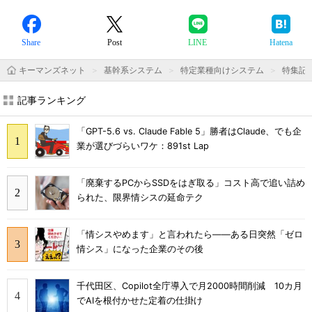
Share
Post
LINE
Hatena
キーマンズネット
基幹系システム
特定業種向けシステム
特集記
記事ランキング
「GPT-5.6 vs. Claude Fable 5」勝者はClaude、でも企
業が選びづらいワケ：891st Lap
「廃棄するPCからSSDをはぎ取る」コスト高で追い詰め
られた、限界情シスの延命テク
「情シスやめます」と言われたら――ある日突然「ゼロ
情シス」になった企業のその後
千代田区、Copilot全庁導入で月2000時間削減 10カ月
でAIを根付かせた定着の仕掛け