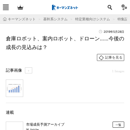
キーマンズネット
基幹系システム
特定業種向けシステム
特集記
2019年5月28日
倉庫ロボット、案内ロボット、ドローン……今後の
成長の見込みは？
記事を見る
記事画像
＋
1 Images
1
連載
市場成長予測アーカイブ
一覧
96 Articles