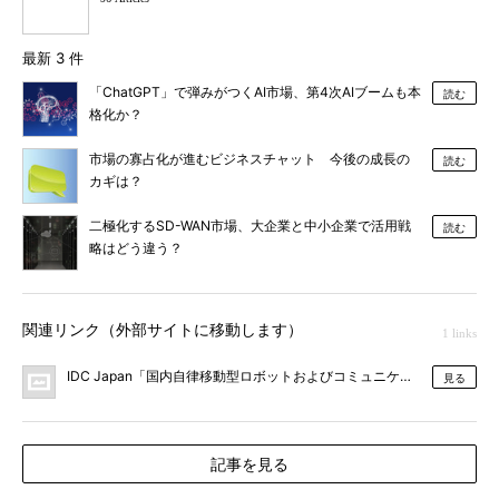
最新 3 件
「ChatGPT」で弾みがつくAI市場、第4次AIブームも本
読む
格化か？
市場の寡占化が進むビジネスチャット 今後の成長の
読む
カギは？
二極化するSD-WAN市場、大企業と中小企業で活用戦
読む
略はどう違う？
関連リンク（外部サイトに移動します）
1 links
IDC Japan「国内自律移動型ロボットおよびコミュニケーションロボッ
見る
記事を見る