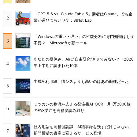
「GPT-5.6 vs. Claude Fable 5」勝者はClaude、でも企
業が選びづらいワケ：891st Lap
「Windowsの重い・遅い」の性能分析に専門知識はもう
不要？ Microsoftが新ツール
あなたの夏休み、AIに“自由研究”させてみない？ 2026
年上半期に読まれた10本
生成AI利用率、情シスよりも高いのはあの職種だった
ミツカンの物流を支える発注書AI-OCR 月1万2000枚
のFAX受注を高精度読み取り
社内用語を高精度認識 AI議事録を残すだけじゃない、
部門横断の資産に変えるサービス登場