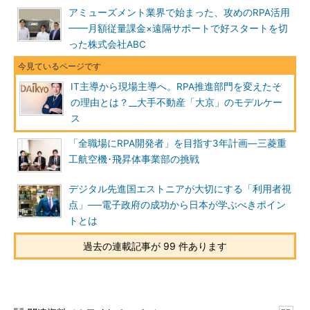
アミューズメント業界で始まった、攻めのRPA活用
━━月額従量課金×遠隔サポートで好スタートを切
った株式会社ABC
IT主導から現場主導へ。RPA推進部門を変えたそ
の理由とは？__大手不動産「大京」のモデルケー
ス
「全職場にRPA開発者」を目指す3年計画―三菱重
工航空機･飛昇体事業部の挑戦
デジタル先進国エストニアが大切にする「利用者視
点」──電子政府の成功から日本が学ぶべきポイン
トとは
過去の連載記事が 99 件あります