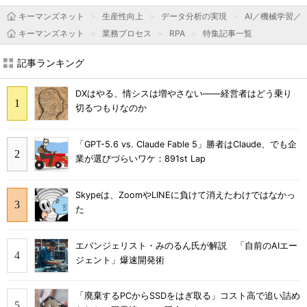
キーマンズネット
生産性向上
データ分析の実現
AI／機械学習／
キーマンズネット
業務プロセス
RPA
特集記事一覧
記事ランキング
DXはやる、情シスは増やさない――経営者はどう乗り
切るつもりなのか
「GPT-5.6 vs. Claude Fable 5」勝者はClaude、でも企
業が選びづらいワケ：891st Lap
Skypeは、ZoomやLINEに負けて消えたわけではなかっ
た
エバンジェリスト・みのるん氏が解説 「自前のAIエー
ジェント」爆速開発術
「廃棄するPCからSSDをはぎ取る」コスト高で追い詰め