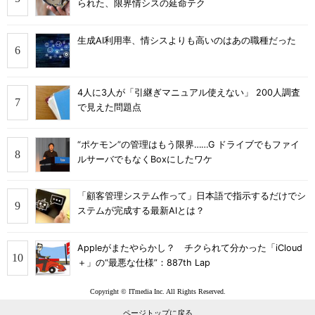
られた、限界情シスの延命テク
生成AI利用率、情シスよりも高いのはあの職種だった
4人に3人が「引継ぎマニュアル使えない」 200人調査
で見えた問題点
“ポケモン”の管理はもう限界……G ドライブでもファイ
ルサーバでもなくBoxにしたワケ
「顧客管理システム作って」日本語で指示するだけでシ
ステムが完成する最新AIとは？
Appleがまたやらかし？ チクられて分かった「iCloud
＋」の“最悪な仕様”：887th Lap
Copyright © ITmedia Inc. All Rights Reserved.
ページトップに戻る