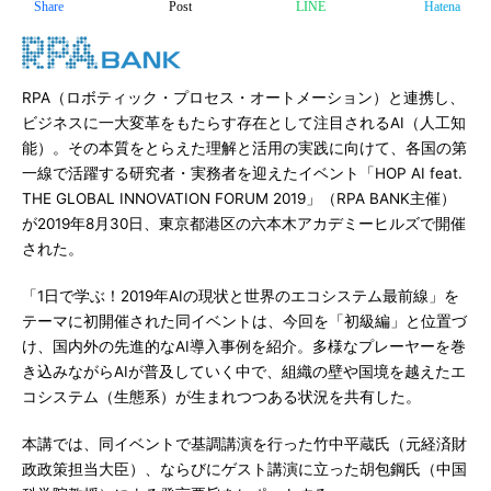
Share
Post
LINE
Hatena
RPA（ロボティック・プロセス・オートメーション）と連携し、
ビジネスに一大変革をもたらす存在として注目されるAI（人工知
能）。その本質をとらえた理解と活用の実践に向けて、各国の第
一線で活躍する研究者・実務者を迎えたイベント「HOP AI feat.
THE GLOBAL INNOVATION FORUM 2019」（RPA BANK主催）
が2019年8月30日、東京都港区の六本木アカデミーヒルズで開催
された。
「1日で学ぶ！2019年AIの現状と世界のエコシステム最前線」を
テーマに初開催された同イベントは、今回を「初級編」と位置づ
け、国内外の先進的なAI導入事例を紹介。多様なプレーヤーを巻
き込みながらAIが普及していく中で、組織の壁や国境を越えたエ
コシステム（生態系）が生まれつつある状況を共有した。
本講では、同イベントで基調講演を行った竹中平蔵氏（元経済財
政政策担当大臣）、ならびにゲスト講演に立った胡包鋼氏（中国