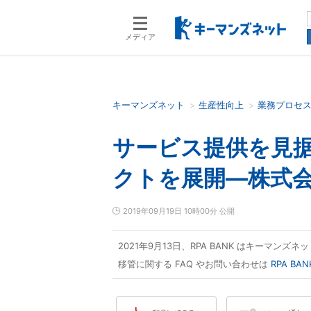
メディア
キーマンズネット
生産性向上
業務プロセ
検索語を入力してください
サービス提供を見据
クトを展開―株式
2019年09月19日 10時00分 公開
2021年9月13日、RPA BANK はキーマン
移管に関する FAQ やお問い合わせは
RPA B