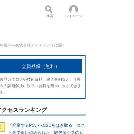
検索
マイページ
トを展開―株式会社アイティアイに聞く
コンテンツ：
会員登録（無料）
製品カタログや技術資料、導入事例など、IT導
入の課題解決に役立つ資料を簡単に入手できま
す。
アクセスランキング
「廃棄するPCからSSDをはぎ取る」コス
ト高で追い詰められた、限界情シスの延