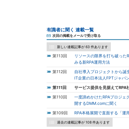
有識者に聞く 連載一覧
次回の掲載をメールで受け取る
新しい連載記事が 63 件あります
113
リソースの限界を打ち破ったR
みる新RPA運用方法
112
自社導入プロジェクトから誕生
IT企業の日本法人FPTジャパ
111
サービス提供を見据えてRP
110
一度諦めかけたRPAプロジェ
開するDMM.comに聞く
109
RPA本格展開で直面する「運
過去の連載記事が 108 件あります