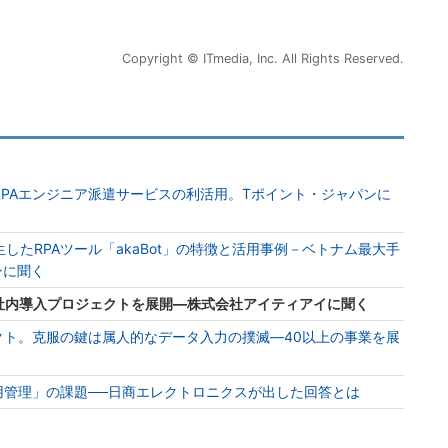
Copyright © ITmedia, Inc. All Rights Reserved.
PAエンジニア派遣サービスの利活用。Tポイント・ジャパンに
したRPAツール「akaBot」の特徴と活用事例－ベトナム最大手
ンに聞く
A社内導入プロジェクトを展開―株式会社アイティアイに聞く
クト。克服の鍵は属人的なデータ入力の撲滅―40以上の事業を展
用管理」の課題──日商エレクトロニクスが出した回答とは