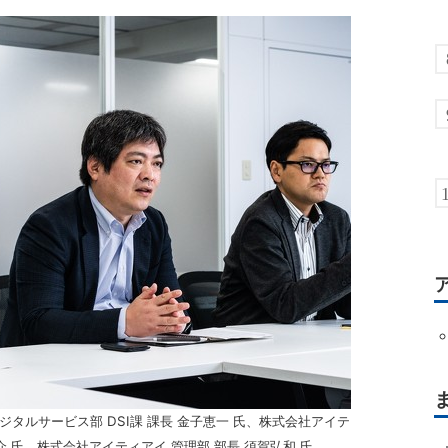
タルサービス部 DSI課 課長 金子恵一 氏、株式会社アイテ
介 氏、株式会社アイティアイ 管理部 部長 須賀弘和 氏