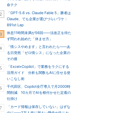
命テク
「GPT-5.6 vs. Claude Fable 5」勝者は
Claude、でも企業が選びづらいワケ：
891st Lap
休息11時間未満が56回――法改正を待た
ず問われ始めた「休ませ方」
「情シスやめます」と言われたら――あ
る日突然「ゼロ情シス」になった企業の
その後
「Excel×Copilot」で業務をラクにする
活用ガイド 分析も関数もAIに任せる使
いこなし術
千代田区、Copilot全庁導入で月2000時
間削減 10カ月でAIを根付かせた定着の
仕掛け
「カード情報は保存していない」はずな
のに――2万人超に漏えい懸念が生じた