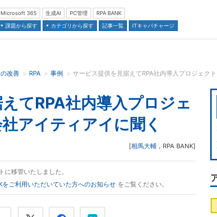
Microsoft 365
生成AI
PC管理
RPA BANK
課題から探す
カテゴリから探す
記事一覧
ITキャパチャージ
スの改善
RPA
事例
サービス提供を見据えてRPA社内導入プロジェク
並び順：
えてRPA社内導入プロジェ
会社アイティアイに聞く
[
相馬大輔
，
RPA BANK
]
ズネットに移管いたしました。
ANKをご利用いただいていた方へのお知らせ
をご覧ください。