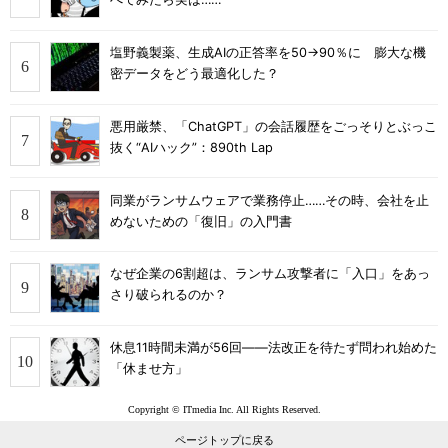
塩野義製薬、生成AIの正答率を50→90％に 膨大な機
密データをどう最適化した？
悪用厳禁、「ChatGPT」の会話履歴をごっそりとぶっこ
抜く“AIハック”：890th Lap
同業がランサムウェアで業務停止……その時、会社を止
めないための「復旧」の入門書
なぜ企業の6割超は、ランサム攻撃者に「入口」をあっ
さり破られるのか？
休息11時間未満が56回――法改正を待たず問われ始めた
「休ませ方」
Copyright © ITmedia Inc. All Rights Reserved.
ページトップに戻る