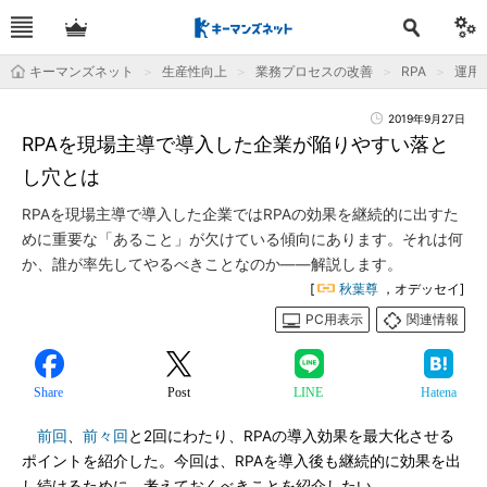
キーマンズネット
生産性向上
業務プロセスの改善
RPA
運用＆
2019年9月27日
RPAを現場主導で導入した企業が陥りやすい落と
し穴とは
RPAを現場主導で導入した企業ではRPAの効果を継続的に出すた
めに重要な「あること」が欠けている傾向にあります。それは何
か、誰が率先してやるべきことなのか――解説します。
[
秋葉尊
，オデッセイ]
PC用表示
関連情報
Share
Post
LINE
Hatena
前回
、
前々回
と2回にわたり、RPAの導入効果を最大化させる
ポイントを紹介した。今回は、RPAを導入後も継続的に効果を出
し続けるために、考えておくべきことを紹介したい。