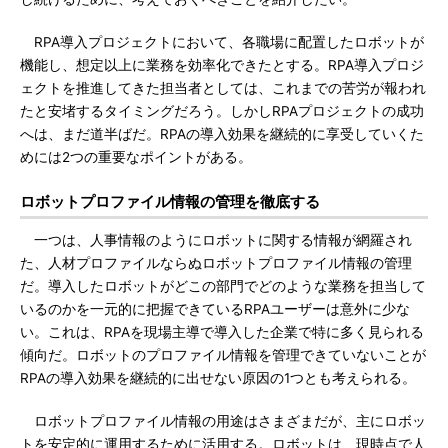
RPA導入プロジェクトにおいて、各職場に配置したロボットが
機能し、想定以上に業務を効率化できたとする。RPA導入プロジ
ェクトを推進してきた担当者としては、これまでの苦労が報われ
たと安堵するタイミングだろう。しかしRPAプロジェクトの成功
へは、まだ道半ばだ。RPAの導入効果を継続的に享受していくた
めには2つの重要なポイントがある。
ロボットプロファイル情報の管理を徹底する
一つは、人事情報のようにロボットに関する情報が網羅され
た、人材プロファイルならぬロボットプロファイル情報の管理
だ。導入したロボットがどこの部門でどのような業務を担当して
いるのかを一元的に把握できているRPAユーザーは意外に少な
い。これは、RPAを現場主導で導入した企業で特に多く見られる
傾向だ。ロボットのプロファイル情報を管理できていないことが
RPAの導入効果を継続的に出せない原因の1つとも考えられる。
ロボットプロファイル情報の用途はさまざまだが、主にロボッ
トを安定的に運用するために活用する。ロボットは、現時点で人