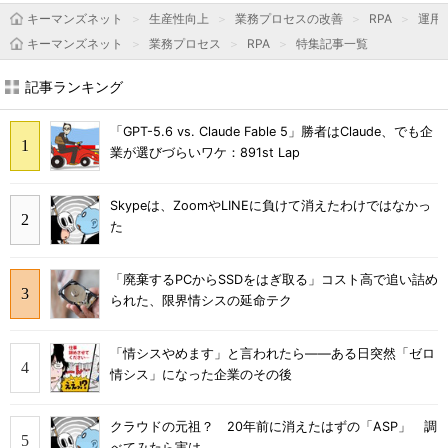
キーマンズネット
生産性向上
業務プロセスの改善
RPA
運用＆
キーマンズネット
業務プロセス
RPA
特集記事一覧
記事ランキング
「GPT-5.6 vs. Claude Fable 5」勝者はClaude、でも企
業が選びづらいワケ：891st Lap
Skypeは、ZoomやLINEに負けて消えたわけではなかっ
た
「廃棄するPCからSSDをはぎ取る」コスト高で追い詰め
られた、限界情シスの延命テク
「情シスやめます」と言われたら――ある日突然「ゼロ
情シス」になった企業のその後
クラウドの元祖？ 20年前に消えたはずの「ASP」 調
べてみたら実は……