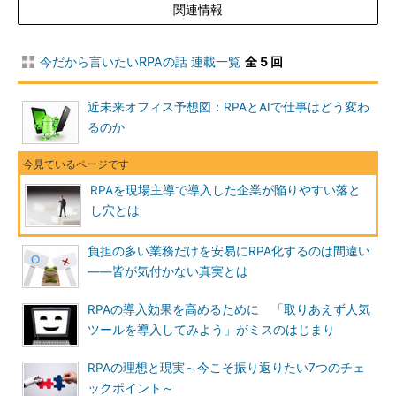
関連情報
今だから言いたいRPAの話 連載一覧
全 5 回
近未来オフィス予想図：RPAとAIで仕事はどう変わ
るのか
RPAを現場主導で導入した企業が陥りやすい落と
し穴とは
負担の多い業務だけを安易にRPA化するのは間違い
――皆が気付かない真実とは
RPAの導入効果を高めるために 「取りあえず人気
ツールを導入してみよう」がミスのはじまり
RPAの理想と現実～今こそ振り返りたい7つのチェ
ックポイント～