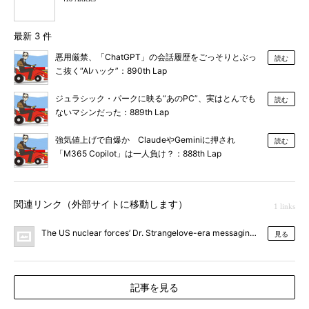
最新 3 件
悪用厳禁、「ChatGPT」の会話履歴をごっそりとぶっ
読む
こ抜く“AIハック”：890th Lap
ジュラシック・パークに映る“あのPC”、実はとんでも
読む
ないマシンだった：889th Lap
強気値上げで自爆か ClaudeやGeminiに押され
読む
「M365 Copilot」は一人負け？：888th Lap
関連リンク（外部サイトに移動します）
1 links
The US nuclear forces’ Dr. Strangelove-era messaging system finally g
見る
記事を見る