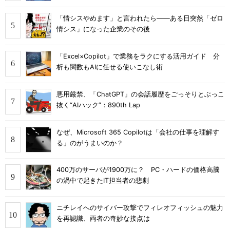
「情シスやめます」と言われたら――ある日突然「ゼロ
情シス」になった企業のその後
「Excel×Copilot」で業務をラクにする活用ガイド 分
析も関数もAIに任せる使いこなし術
悪用厳禁、「ChatGPT」の会話履歴をごっそりとぶっこ
抜く“AIハック”：890th Lap
なぜ、Microsoft 365 Copilotは「会社の仕事を理解す
る」のがうまいのか？
400万のサーバが1900万に？ PC・ハードの価格高騰
の渦中で起きたIT担当者の悲劇
ニチレイへのサイバー攻撃でフィレオフィッシュの魅力
を再認識、両者の奇妙な接点は