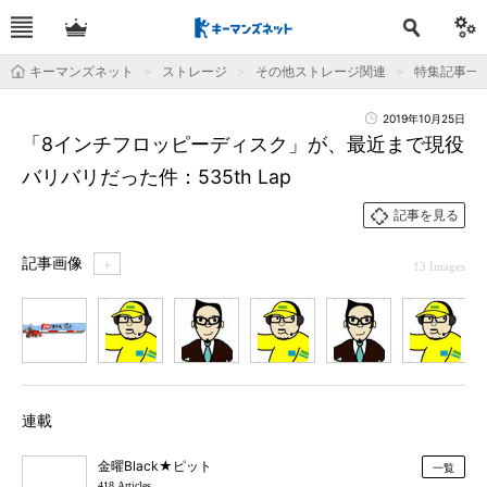
キーマンズネット
ストレージ
その他ストレージ関連
特集記事一
2019年10月25日
「8インチフロッピーディスク」が、最近まで現役
バリバリだった件：535th Lap
記事を見る
記事画像
＋
13 Images
1
2
3
4
5
6
7
連載
金曜Black★ピット
一覧
418 Articles