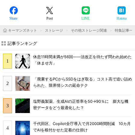
Share
Post
LINE
Hatena
キーマンズネット
ストレージ
その他ストレージ関連
特集記事一
記事ランキング
休息11時間未満が56回――法改正を待たず問われ始めた
「休ませ方」
「廃棄するPCからSSDをはぎ取る」コスト高で追い詰め
られた、限界情シスの延命テク
塩野義製薬、生成AIの正答率を50→90％に 膨大な機
密データをどう最適化した？
千代田区、Copilot全庁導入で月2000時間削減 10カ月
でAIを根付かせた定着の仕掛け