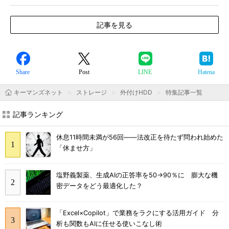
記事を見る
Share
Post
LINE
Hatena
キーマンズネット
ストレージ
外付けHDD
特集記事一覧
記事ランキング
休息11時間未満が56回――法改正を待たず問われ始めた
「休ませ方」
塩野義製薬、生成AIの正答率を50→90％に 膨大な機
密データをどう最適化した？
「Excel×Copilot」で業務をラクにする活用ガイド 分
析も関数もAIに任せる使いこなし術