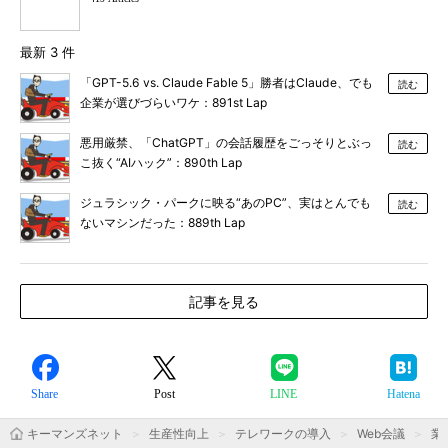
最新 3 件
「GPT-5.6 vs. Claude Fable 5」勝者はClaude、でも
読む
企業が選びづらいワケ：891st Lap
悪用厳禁、「ChatGPT」の会話履歴をごっそりとぶっ
読む
こ抜く“AIハック”：890th Lap
ジュラシック・パークに映る“あのPC”、実はとんでも
読む
ないマシンだった：889th Lap
記事を見る
Share
Post
LINE
Hatena
キーマンズネット
生産性向上
テレワークの導入
Web会議
業