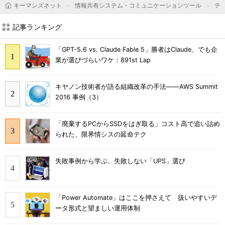
キーマンズネット
情報共有システム・コミュニケーションツール
テ
記事ランキング
「GPT-5.6 vs. Claude Fable 5」勝者はClaude、でも企
業が選びづらいワケ：891st Lap
キヤノン技術者が語る組織改革の手法――AWS Summit
2016 事例（3）
「廃棄するPCからSSDをはぎ取る」コスト高で追い詰め
られた、限界情シスの延命テク
失敗事例から学ぶ、失敗しない「UPS」選び
「Power Automate」はここを押さえて 扱いやすいデ
ータ形式と望ましい運用体制