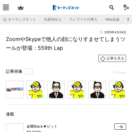
キーマンズネット
生産性向上
テレワークの導入
Web会議
業
2020年4月24日
ZoomやSkypeで他人の顔になりすませてしまうツ
ールが登場：559th Lap
記事を見る
記事画像
＋
13 Images
1
2
3
4
5
6
7
連載
金曜Black★ピット
一覧
419 Articles