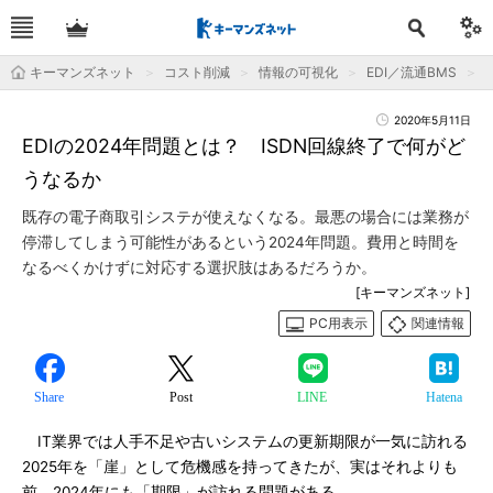
キーマンズネット
コスト削減
情報の可視化
EDI／流通BMS
2020年5月11日
EDIの2024年問題とは？ ISDN回線終了で何がど
うなるか
既存の電子商取引システが使えなくなる。最悪の場合には業務が
停滞してしまう可能性があるという2024年問題。費用と時間を
なるべくかけずに対応する選択肢はあるだろうか。
[キーマンズネット]
PC用表示
関連情報
Share
Post
LINE
Hatena
IT業界では人手不足や古いシステムの更新期限が一気に訪れる
2025年を「崖」として危機感を持ってきたが、実はそれよりも
前、2024年にも「期限」が訪れる問題がある。