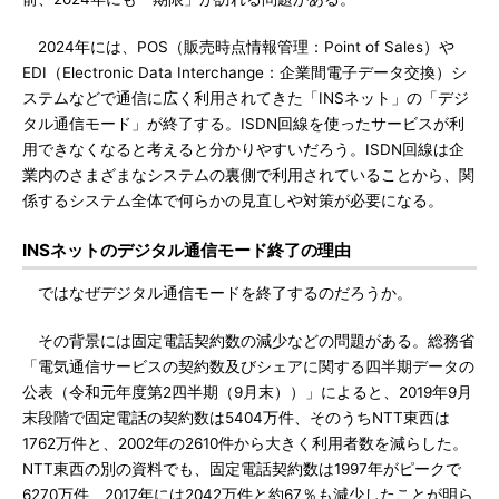
2024年には、POS（販売時点情報管理：Point of Sales）や
EDI（Electronic Data Interchange：企業間電子データ交換）シ
ステムなどで通信に広く利用されてきた「INSネット」の「デジ
タル通信モード」が終了する。ISDN回線を使ったサービスが利
用できなくなると考えると分かりやすいだろう。ISDN回線は企
業内のさまざまなシステムの裏側で利用されていることから、関
係するシステム全体で何らかの見直しや対策が必要になる。
INSネットのデジタル通信モード終了の理由
ではなぜデジタル通信モードを終了するのだろうか。
その背景には固定電話契約数の減少などの問題がある。総務省
「電気通信サービスの契約数及びシェアに関する四半期データの
公表（令和元年度第2四半期（9月末））」によると、2019年9月
末段階で固定電話の契約数は5404万件、そのうちNTT東西は
1762万件と、2002年の2610件から大きく利用者数を減らした。
NTT東西の別の資料でも、固定電話契約数は1997年がピークで
6270万件、2017年には2042万件と約67％も減少したことが明ら