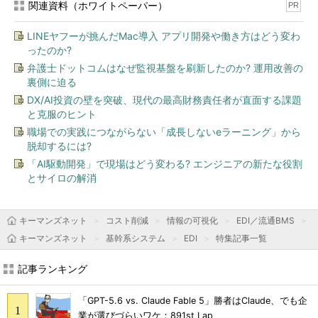
関連資料（ホワイトペーパー）
PR
LINEヤフーが挑んだMac導入 アプリ開発や働き方はどう変わ
ったのか?
弁護士ドットコムはなぜ監視基盤を刷新したのか? 運用改善の
裏側に迫る
DX/AI投資の壁を突破、現代の最高財務責任者が直面する課題
と克服のヒント
職場での実践につながらない「成長しないeラーニング」から
脱却するには?
「AI駆動開発」で現場はどう変わる? エンジニアの新たな役割
とサイロの解消
キーマンズネット
コスト削減
情報の可視化
EDI／流通BMS
キーマンズネット
基幹系システム
EDI
特集記事一覧
記事ランキング
「GPT-5.6 vs. Claude Fable 5」勝者はClaude、でも企
業が選びづらいワケ：891st Lap