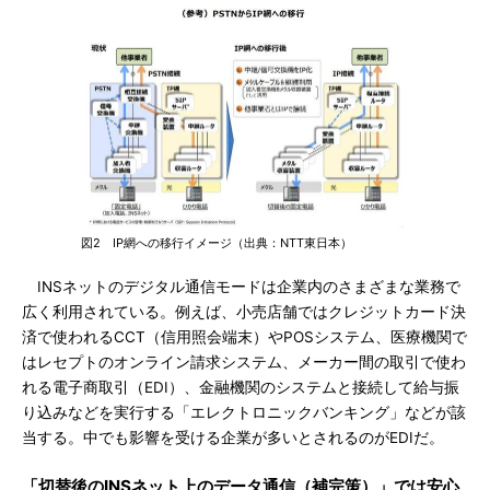
図2 IP網への移行イメージ（出典：NTT東日本）
INSネットのデジタル通信モードは企業内のさまざまな業務で
広く利用されている。例えば、小売店舗ではクレジットカード決
済で使われるCCT（信用照会端末）やPOSシステム、医療機関で
はレセプトのオンライン請求システム、メーカー間の取引で使わ
れる電子商取引（EDI）、金融機関のシステムと接続して給与振
り込みなどを実行する「エレクトロニックバンキング」などが該
当する。中でも影響を受ける企業が多いとされるのがEDIだ。
「切替後のINSネット上のデータ通信（補完策）」では安心