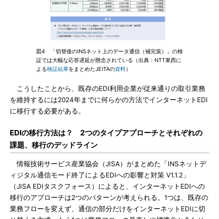
図4 「切替後のINSネット上のデータ通信（補完策）」の検
証では大幅な応答遅延が懸念されている（出典：NTT東西に
よる
検証結果
をまとめたJEITAの
資料
）
こうしたことから、既存のEDI利用企業が従来通りの取引業務
を維持するには2024年までに何らかの方法でインターネットEDI
に移行する必要がある。
EDIの移行方法は？ 2つのタイプアプローチとそれぞれの
課題、移行のデッドライン
情報技術サービス産業協会（JISA）がまとめた「INSネットデ
ィジタル通信モード終了によるEDIへの影響と対策 V1.1.2」
（JISA EDIタスクフォース）によると、インターネットEDIへの
移行のアプローチは2つのパターンが考えられる。1つは、既存の
業務フローを変えず、通信の部分だけをインターネットEDIに切