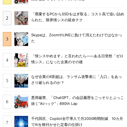
「廃棄するPCからSSDをはぎ取る」コスト高で追い詰め
られた、限界情シスの延命テク
Skypeは、ZoomやLINEに負けて消えたわけではなかっ
た
「情シスやめます」と言われたら――ある日突然「ゼロ
情シス」になった企業のその後
なぜ企業の6割超は、ランサム攻撃者に「入口」をあっ
さり破られるのか？
悪用厳禁、「ChatGPT」の会話履歴をごっそりとぶっこ
抜く“AIハック”：890th Lap
千代田区、Copilot全庁導入で月2000時間削減 10カ月
でAIを根付かせた定着の仕掛け