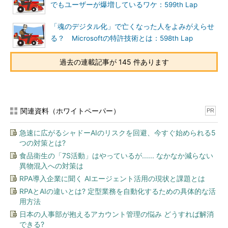
でもユーザーが爆増しているワケ：599th Lap
「魂のデジタル化」で亡くなった人をよみがえらせ
る？ Microsoftの特許技術とは：598th Lap
過去の連載記事が 145 件あります
関連資料（ホワイトペーパー）
PR
急速に広がるシャドーAIのリスクを回避、今すぐ始められる5
つの対策とは?
食品衛生の「7S活動」はやっているが...... なかなか減らない
異物混入への対策は
RPA導入企業に聞く AIエージェント活用の現状と課題とは
RPAとAIの違いとは? 定型業務を自動化するための具体的な活
用方法
日本の人事部が抱えるアカウント管理の悩み どうすれば解消
できる?