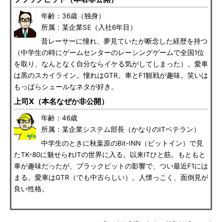
年齢：36歳（独身）
所属：某企業SE（入社6年目）
昔レーサーに憧れ、夢見ていたが断念した経歴を持つ
（中学生の時にゲームセンターのレーシングゲームで全国1位
を取り、なんとなく自分ならイケる気がしてしまった）。愛車
は黒のスカイライン。憧れはGTR。車とF1観戦が趣味。笑いは
もっぱらシュールなネタが好き。
上司X（本名なぜか非公開）
年齢：46歳
所属：某企業システム部長（かなりのITベテラン）
中学生のときに秋葉原のBit-INN（ビットイン）で見
たTK-80に魅せられITの世界に入る。以来ITひと筋。もともと
車が趣味だったが、ブラックピットの影響で、つい最近F1には
まる。愛車はGTR（でも中古らしい）。人懐っこく、面倒見が
良い性格。