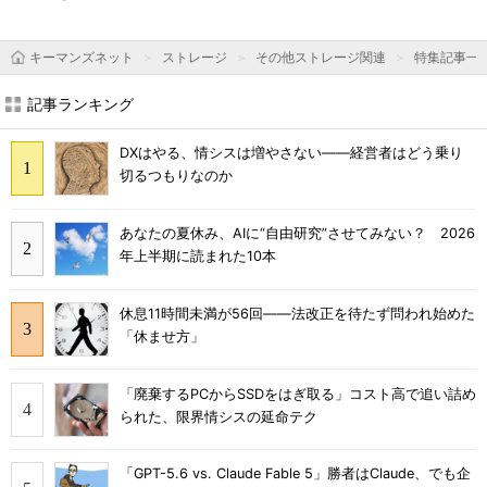
キーマンズネット
ストレージ
その他ストレージ関連
特集記事一
記事ランキング
DXはやる、情シスは増やさない――経営者はどう乗り
切るつもりなのか
あなたの夏休み、AIに“自由研究”させてみない？ 2026
年上半期に読まれた10本
休息11時間未満が56回――法改正を待たず問われ始めた
「休ませ方」
「廃棄するPCからSSDをはぎ取る」コスト高で追い詰め
られた、限界情シスの延命テク
「GPT-5.6 vs. Claude Fable 5」勝者はClaude、でも企