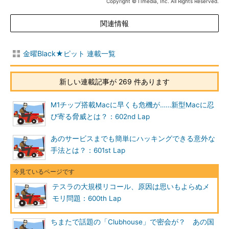
Copyright © ITmedia, Inc. All Rights Reserved.
関連情報
金曜Black★ピット 連載一覧
新しい連載記事が 269 件あります
M1チップ搭載Macに早くも危機が……新型Macに忍
び寄る脅威とは？：602nd Lap
あのサービスまでも簡単にハッキングできる意外な
手法とは？：601st Lap
テスラの大規模リコール、原因は思いもよらぬメ
モリ問題：600th Lap
ちまたで話題の「Clubhouse」で密会が？ あの国