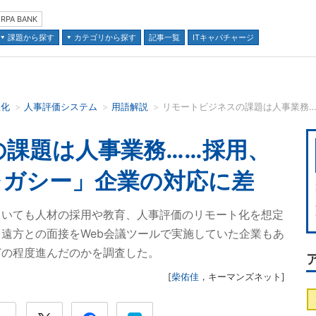
RPA BANK
課題から探す
カテゴリから探す
記事一覧
ITキャパチャージ
正化
人事評価システム
用語解説
並び順：
の課題は人事業務……採用、
レガシー」企業の対応に差
ていても人材の採用や教育、人事評価のリモート化を想定
遠方との面接をWeb会議ツールで実施していた企業もあ
どの程度進んだのかを調査した。
[
柴佑佳
，
キーマンズネット
]