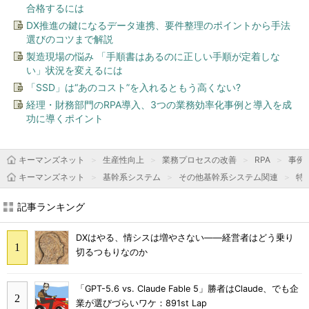
合格するには
DX推進の鍵になるデータ連携、要件整理のポイントから手法
選びのコツまで解説
製造現場の悩み 「手順書はあるのに正しい手順が定着しな
い」状況を変えるには
「SSD」は“あのコスト”を入れるともう高くない?
経理・財務部門のRPA導入、3つの業務効率化事例と導入を成
功に導くポイント
キーマンズネット
生産性向上
業務プロセスの改善
RPA
事例
キーマンズネット
基幹系システム
その他基幹系システム関連
特
記事ランキング
DXはやる、情シスは増やさない――経営者はどう乗り
切るつもりなのか
「GPT-5.6 vs. Claude Fable 5」勝者はClaude、でも企
業が選びづらいワケ：891st Lap