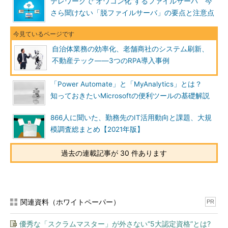
テレワークで“オワコン化”するファイルサーバ 今
さら聞けない「脱ファイルサーバ」の要点と注意点
自治体業務の効率化、老舗商社のシステム刷新、
不動産テック――3つのRPA導入事例
「Power Automate」と「MyAnalytics」とは？
知っておきたいMicrosoftの便利ツールの基礎解説
866人に聞いた、勤務先のIT活用動向と課題、大規
模調査総まとめ【2021年版】
過去の連載記事が 30 件あります
関連資料（ホワイトペーパー）
PR
優秀な「スクラムマスター」が外さない“5大認定資格”とは?