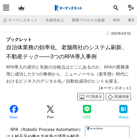
キーマンズネット
生産性向上
業務プロセスの改善
RPA
事例
2021年4月1日
ブックレット
自治体業務の効率化、老舗商社のシステム刷新、
不動産テック――3つのRPA導入事例
RPA導入の成功と失敗の分岐点はどこにあるのか。RPAの業務適
用に成功した3つの事例から、ニューノーマル（新常態）時代に
おけるビジネスのデジタル化／自動化成功のヒントを探る。
[キーマンズネット]
PC用表示
関連情報
Share
Post
LINE
Hatena
RPA（Robotic Process Automation）
は人材不足や働き方改革の課題を解消