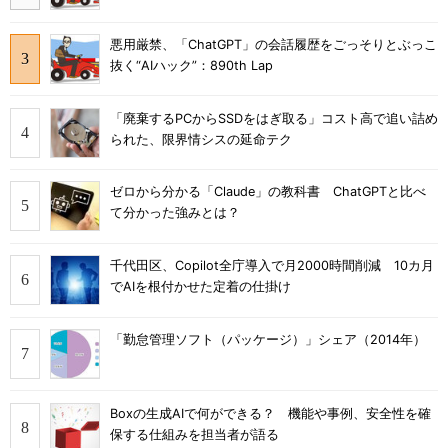
悪用厳禁、「ChatGPT」の会話履歴をごっそりとぶっこ
抜く“AIハック”：890th Lap
「廃棄するPCからSSDをはぎ取る」コスト高で追い詰め
られた、限界情シスの延命テク
ゼロから分かる「Claude」の教科書 ChatGPTと比べ
て分かった強みとは？
千代田区、Copilot全庁導入で月2000時間削減 10カ月
でAIを根付かせた定着の仕掛け
「勤怠管理ソフト（パッケージ）」シェア（2014年）
Boxの生成AIで何ができる？ 機能や事例、安全性を確
保する仕組みを担当者が語る