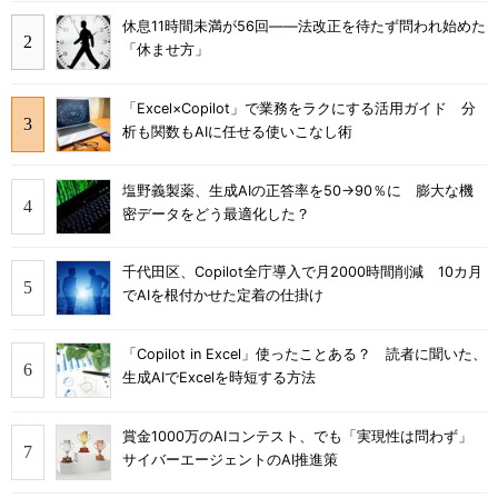
休息11時間未満が56回――法改正を待たず問われ始めた
「休ませ方」
「Excel×Copilot」で業務をラクにする活用ガイド 分
析も関数もAIに任せる使いこなし術
塩野義製薬、生成AIの正答率を50→90％に 膨大な機
密データをどう最適化した？
千代田区、Copilot全庁導入で月2000時間削減 10カ月
でAIを根付かせた定着の仕掛け
「Copilot in Excel」使ったことある？ 読者に聞いた、
生成AIでExcelを時短する方法
賞金1000万のAIコンテスト、でも「実現性は問わず」
サイバーエージェントのAI推進策