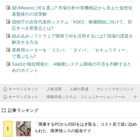
脱VMwareに何を選ぶ? 市場分析や実機検証から見えた仮想化
基盤移行の現実解
国税庁の次世代基幹システム「KSK2」稼働開始に向けて、対
応すべき変更点とは?
組み込みソフトウェア開発でAIを活用するには? 現場の課題を
解決する方法
業務用ルーターを「コスパ」「タイパ」「セキュリティー」
で選ぶなら?
SaaSか独自開発か、AI駆動システム開発の可否を判断するた
めのポイント
キーマンズネット
人材活用
人材の育成
ナレッジマネジメント
キーマンズネット
情報共有システム・コミュニケーションツール
ナ
記事ランキング
「廃棄するPCからSSDをはぎ取る」コスト高で追い詰め
られた、限界情シスの延命テク