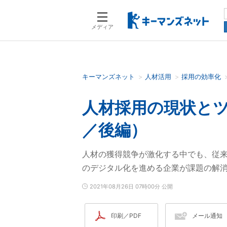
メディア
キーマンズネット
人材活用
採用の効率化
検索語を入力してください
人材採用の現状とツ
／後編）
人材の獲得競争が激化する中でも、従
のデジタル化を進める企業が課題の解
2021年08月26日 07時00分 公開
印刷／PDF
メール通知