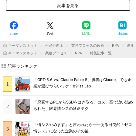
記事を見る
Share
Post
LINE
Hatena
キーマンズネット
生産性向上
業務プロセスの改善
RPA
運用＆
キーマンズネット
業務プロセス
RPA
特集記事一覧
記事ランキング
「GPT-5.6 vs. Claude Fable 5」勝者はClaude、でも企
業が選びづらいワケ：891st Lap
「廃棄するPCからSSDをはぎ取る」コスト高で追い詰め
られた、限界情シスの延命テク
「情シスやめます」と言われたら――ある日突然「ゼロ
情シス」になった企業のその後