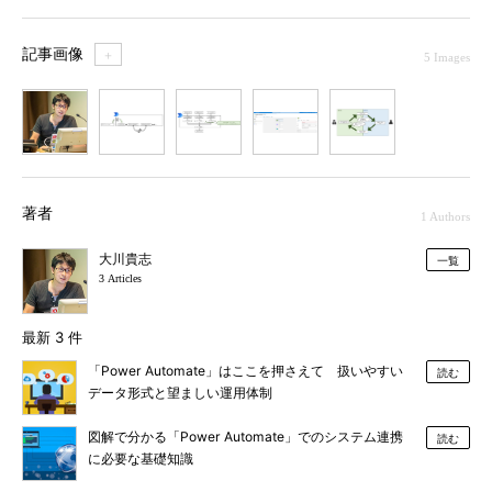
記事画像
＋
5 Images
1
2
3
4
5
著者
1 Authors
大川貴志
一覧
3 Articles
最新 3 件
「Power Automate」はここを押さえて 扱いやすい
読む
データ形式と望ましい運用体制
図解で分かる「Power Automate」でのシステム連携
読む
に必要な基礎知識