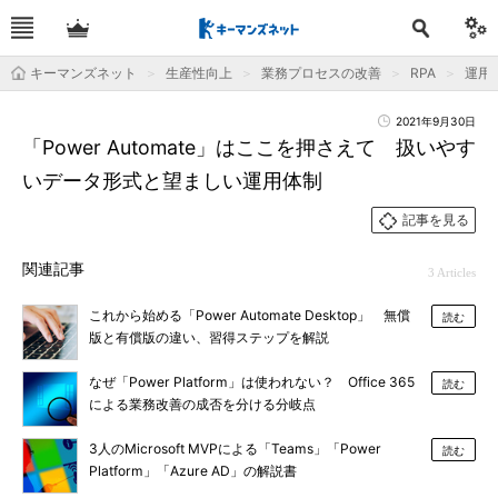
キーマンズネット
生産性向上
業務プロセスの改善
RPA
運用＆
2021年9月30日
「Power Automate」はここを押さえて 扱いやす
いデータ形式と望ましい運用体制
記事を見る
関連記事
3 Articles
これから始める「Power Automate Desktop」 無償
読む
版と有償版の違い、習得ステップを解説
なぜ「Power Platform」は使われない？ Office 365
読む
による業務改善の成否を分ける分岐点
3人のMicrosoft MVPによる「Teams」「Power
読む
Platform」「Azure AD」の解説書