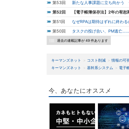
53
新たな人事課題に立ち向かう 
52
【電子帳簿保存法】2年の宥恕
51
なぜRPAは期待はずれに終わ
50
タスクの投げ合い、PM逃亡…
過去の連載記事が 49 件あります
キーマンズネット
コスト削減
情報の可
キーマンズネット
基幹系システム
電子