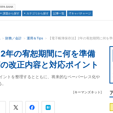
RPA BANK
課題から探す
カテゴリから探す
記事一覧
ITキャパチャージ
化
財務／会計
運用＆Tips
並び順：
2年の宥恕期間に何を準備
度の改正内容と対応ポイント
イントを整理するとともに、将来的なペーパーレス化や
る。
[
キーマンズネット
]