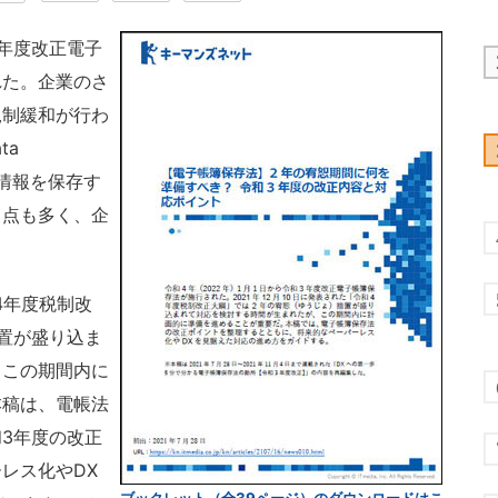
3年度改正電子
れた。企業のさ
規制緩和が行わ
ta
の情報を保存す
き点も多く、企
4年度税制改
置が盛り込ま
、この期間内に
本稿は、電帳法
3年度の改正
レス化やDX