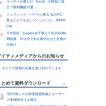
ユーザーが選んだ「Excel」の時短に役
立つ便利機能10選
ジュラシック・パークに映る“あのPC”、
実はとんでもないマシンだった：889th
Lap
千代田区、Copilot全庁導入で月2000時
間削減 10カ月でAIを根付かせた定着の
仕掛け
アイティメディアからのお知らせ
キャリア採用の応募を受け付けています
SSO:情シスの管理負荷軽減とユーザー
の利便性向上を両立