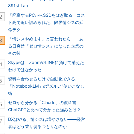
891st Lap
「廃棄するPCからSSDをはぎ取る」コス
ト高で追い詰められた、限界情シスの延
命テク
「情シスやめます」と言われたら――あ
る日突然「ゼロ情シス」になった企業の
その後
Skypeは、ZoomやLINEに負けて消えた
わけではなかった
資料を食わせるだけで自動化できる、
「NotebookLM」の"ズルい"使いこなし
術
ゼロから分かる「Claude」の教科書
ChatGPTと比べて分かった強みとは？
DXはやる、情シスは増やさない――経営
者はどう乗り切るつもりなのか