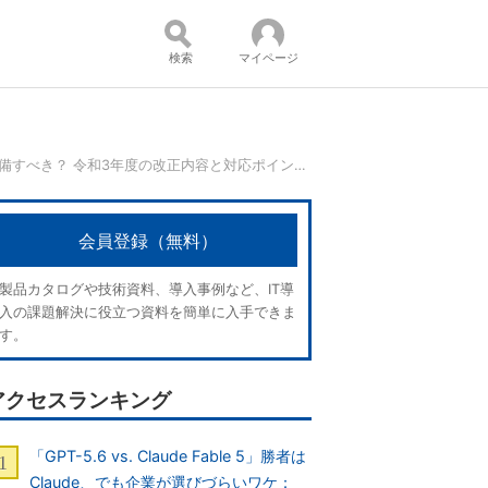
検索
マイページ
【電子帳簿保存法】2年の宥恕期間に何を準備すべき？ 令和3年度の改正内容と対応ポイント
コンテンツ：
会員登録（無料）
製品カタログや技術資料、導入事例など、IT導
入の課題解決に役立つ資料を簡単に入手できま
す。
アクセスランキング
「GPT-5.6 vs. Claude Fable 5」勝者は
Claude、でも企業が選びづらいワケ：