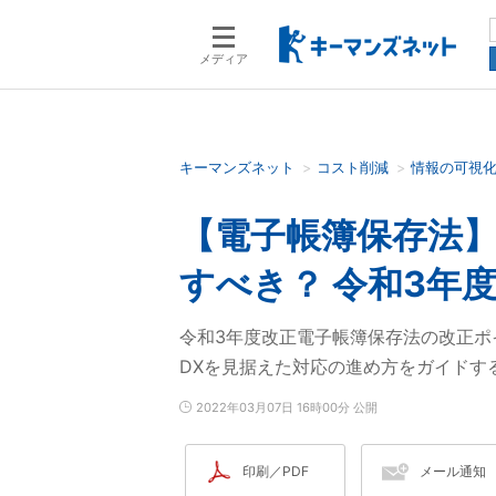
メディア
キーマンズネット
コスト削減
情報の可視
検索語を入力してください
【電子帳簿保存法】
すべき？ 令和3年
令和3年度改正電子帳簿保存法の改正ポ
DXを見据えた対応の進め方をガイドす
2022年03月07日 16時00分 公開
印刷／PDF
メール通知