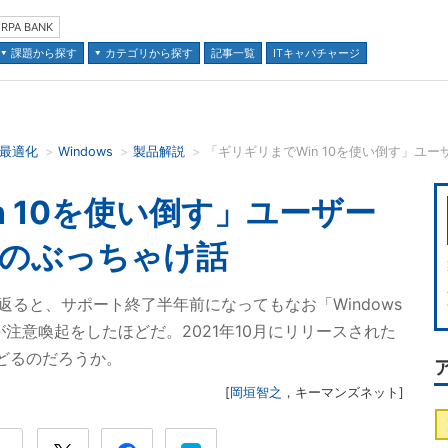
RPA BANK
課題から探す
カテゴリから探す
記事一覧
ITキャパチャージ
の最適化
Windows
製品解説
「ギリギリまでWin 10を使い倒す」ユーザ
並び順：
n 10を使い倒す」ユーザー
11のぶっちゃけ話
振り返ると、サポート終了半年前になってもなお「Windows
注意喚起をしたほどだ。2021年10月にリリースされた
たどるのだろうか。
[
岡垣智之
，
キーマンズネット
]