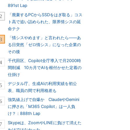
891st Lap
「廃棄するPCからSSDをはぎ取る」コス
ト高で追い詰められた、限界情シスの延
命テク
「情シスやめます」と言われたら――あ
る日突然「ゼロ情シス」になった企業の
その後
千代田区、Copilot全庁導入で月2000時
間削減 10カ月でAIを根付かせた定着の
仕掛け
デジタル庁、生成AIの利用実績を初公
表、職員の間で利用格差も
強気値上げで自爆か ClaudeやGemini
に押され「M365 Copilot」は一人負
け？：888th Lap
Skypeは、ZoomやLINEに負けて消えた
わけではなかった