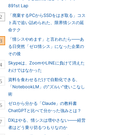
891st Lap
「廃棄するPCからSSDをはぎ取る」コス
ト高で追い詰められた、限界情シスの延
命テク
「情シスやめます」と言われたら――あ
る日突然「ゼロ情シス」になった企業の
その後
Skypeは、ZoomやLINEに負けて消えた
わけではなかった
資料を食わせるだけで自動化できる、
「NotebookLM」の"ズルい"使いこなし
術
ゼロから分かる「Claude」の教科書
ChatGPTと比べて分かった強みとは？
DXはやる、情シスは増やさない――経営
者はどう乗り切るつもりなのか