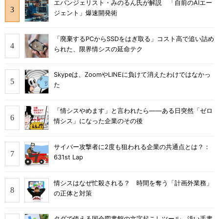
エバンジェリスト・みのるん氏が解説 「自前のAIエー
ジェント」爆速開発術
「廃棄するPCからSSDをはぎ取る」コスト高で追い詰め
られた、限界情シスの延命テク
Skypeは、ZoomやLINEに負けて消えたわけではなかっ
た
「情シスやめます」と言われたら――ある日突然「ゼロ
情シス」になった企業のその後
サイバー攻撃者に2度も狙われる企業の共通点とは？：
631st Lap
情シスはなぜ忙殺される？ 時間を奪う「計画外業務」
の正体と対策
タダで使える国会図書館の文字起こしツール、汚い手書