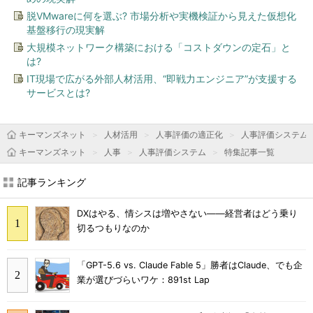
脱VMwareに何を選ぶ? 市場分析や実機検証から見えた仮想化
基盤移行の現実解
大規模ネットワーク構築における「コストダウンの定石」と
は?
IT現場で広がる外部人材活用、“即戦力エンジニア”が支援する
サービスとは?
キーマンズネット
人材活用
人事評価の適正化
人事評価システム
キーマンズネット
人事
人事評価システム
特集記事一覧
記事ランキング
DXはやる、情シスは増やさない――経営者はどう乗り
切るつもりなのか
「GPT-5.6 vs. Claude Fable 5」勝者はClaude、でも企
業が選びづらいワケ：891st Lap