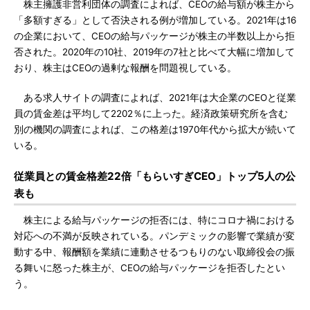
株主擁護非営利団体の調査によれば、CEOの給与額が株主から
「多額すぎる」として否決される例が増加している。2021年は16
の企業において、CEOの給与パッケージが株主の半数以上から拒
否された。2020年の10社、2019年の7社と比べて大幅に増加して
おり、株主はCEOの過剰な報酬を問題視している。
ある求人サイトの調査によれば、2021年は大企業のCEOと従業
員の賃金差は平均して2202％に上った。経済政策研究所を含む
別の機関の調査によれば、この格差は1970年代から拡大が続いて
いる。
従業員との賃金格差22倍「もらいすぎCEO」トップ5人の公
表も
株主による給与パッケージの拒否には、特にコロナ禍における
対応への不満が反映されている。パンデミックの影響で業績が変
動する中、報酬額を業績に連動させるつもりのない取締役会の振
る舞いに怒った株主が、CEOの給与パッケージを拒否したとい
う。