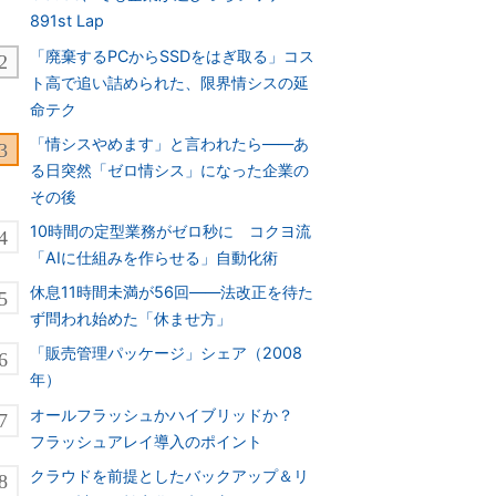
891st Lap
「廃棄するPCからSSDをはぎ取る」コス
ト高で追い詰められた、限界情シスの延
命テク
「情シスやめます」と言われたら――あ
る日突然「ゼロ情シス」になった企業の
その後
10時間の定型業務がゼロ秒に コクヨ流
「AIに仕組みを作らせる」自動化術
休息11時間未満が56回――法改正を待た
ず問われ始めた「休ませ方」
「販売管理パッケージ」シェア（2008
年）
オールフラッシュかハイブリッドか？
フラッシュアレイ導入のポイント
クラウドを前提としたバックアップ＆リ