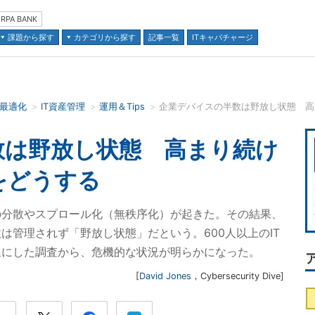
RPA BANK
課題から探す
カテゴリから探す
記事一覧
ITキャパチャージ
の最適化
IT資産管理
運用＆Tips
企業デバイスの半数は野放し状態 高
並び順：
数は野放し状態 高まり続け
をどうする
の分散やスプロール化（無秩序化）が起きた。その結果、
は管理されず「野放し状態」だという。600人以上のIT
象にした調査から、危機的な状況が明らかになった。
[
David Jones
，
Cybersecurity Dive
]