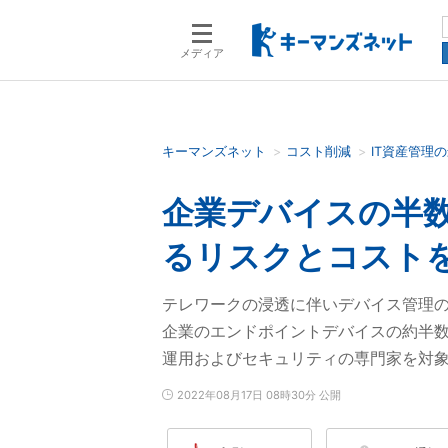
メディア
キーマンズネット
コスト削減
IT資産管理
検索語を入力してください
企業デバイスの半
るリスクとコスト
テレワークの浸透に伴いデバイス管理
企業のエンドポイントデバイスの約半数
運用およびセキュリティの専門家を対
2022年08月17日 08時30分 公開