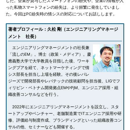
した。企業が貸与したスマートフォンの紛失や、企業の情報が入
った私物スマートフォンの紛失は、より頻繁に発生していまし
た。今回はPC紛失時の情シスの対応についてお話しします。
著者プロフィール：久松 剛（エンジニアリングマネージ
メント 社長）
エンジニアリングマネージメントの社長兼
「流しのEM」。博士（政策・メディア）。慶
應義塾大学で大学教員を目指した後、ワーキ
ングプアを経て、ネットマーケティングで情
シス部長を担当し上場を経験。その後レバレ
ジーズで開発部長やレバテックの技術顧問を担当後、LIGでフ
ィリピン・ベトナム開発拠点EMやPjM、エンジニア採用・組
織改善コンサルなどを行う。
2022年にエンジニアリングマネージメントを設立し、スタ
ートアップやベンチャー、老舗製造業でITエンジニア採用や研
修、評価給与制度作成、ブランディングといった組織改善コン
サルの他、セミナーなども開催する。