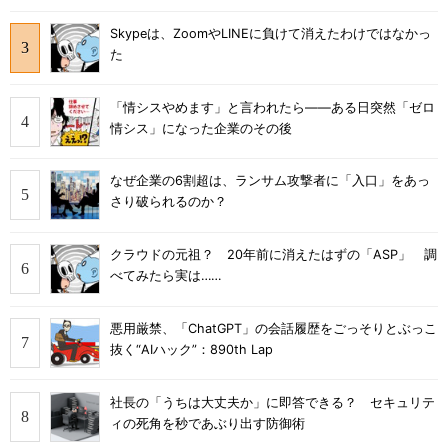
Skypeは、ZoomやLINEに負けて消えたわけではなかっ
た
「情シスやめます」と言われたら――ある日突然「ゼロ
情シス」になった企業のその後
なぜ企業の6割超は、ランサム攻撃者に「入口」をあっ
さり破られるのか？
クラウドの元祖？ 20年前に消えたはずの「ASP」 調
べてみたら実は……
悪用厳禁、「ChatGPT」の会話履歴をごっそりとぶっこ
抜く“AIハック”：890th Lap
社長の「うちは大丈夫か」に即答できる？ セキュリテ
ィの死角を秒であぶり出す防御術