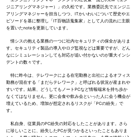
ジニアリングマネジャー）」の久松です。業務委託先でエンジニ
アリングマネジャーを担当しつつ、ITかいわいについて歴史やエ
ピソードを基に整理し「IT百物語蒐集家」として人の流れに主眼
を置いたnoteを更新しています。
情シスの抱える業務の一つに社内セキュリティの保全がありま
す。セキュリティ製品の導入やログ監視などは重要ですが、どん
なにシミュレーションしても対応が追い付かないのが重大インシ
デントの数々です。
特に昨今は、テレワークによる在宅勤務と出社によるオフィス
勤務が混在する「まだらテレワーク」と呼ばれる状況が産まれや
すいです。結果、どうしてもノートPCなど情報端末を持ち歩か
なくてはなりません。更に会食や飲み会といった人に会う機会が
増えているため、増加が想定されるリスクが「PCの紛失」で
す。
私自身、従業員のPC紛失の対応をしたことがあります。さら
に珍しいことに、紛失したPCが見つかるといったこともありま