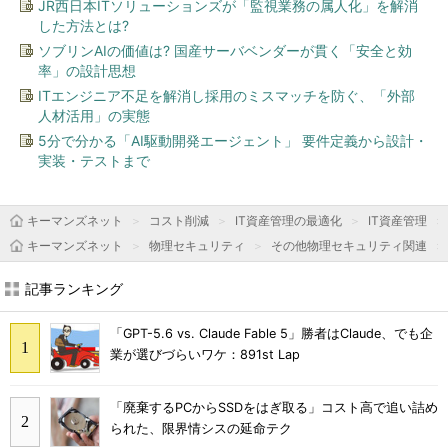
JR西日本ITソリューションズが「監視業務の属人化」を解消
した方法とは?
ソブリンAIの価値は? 国産サーバベンダーが貫く「安全と効
率」の設計思想
ITエンジニア不足を解消し採用のミスマッチを防ぐ、「外部
人材活用」の実態
5分で分かる「AI駆動開発エージェント」 要件定義から設計・
実装・テストまで
キーマンズネット
コスト削減
IT資産管理の最適化
IT資産管理
キーマンズネット
物理セキュリティ
その他物理セキュリティ関連
記事ランキング
「GPT-5.6 vs. Claude Fable 5」勝者はClaude、でも企
業が選びづらいワケ：891st Lap
「廃棄するPCからSSDをはぎ取る」コスト高で追い詰め
られた、限界情シスの延命テク