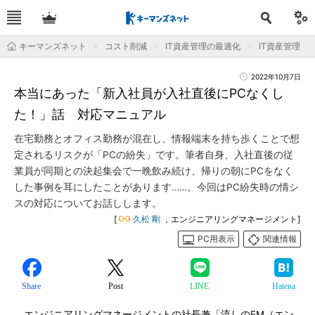
キーマンズネット
コスト削減
IT資産管理の最適化
IT資産管理
2022年10月7日
本当にあった「新入社員が入社直後にPCなくし
た！」話 対応マニュアル
在宅勤務とオフィス勤務が混在し、情報端末を持ち歩くことで想
定されるリスクが「PCの紛失」です。筆者自身、入社直後の従
業員が同期との決起集会で一晩飲み続け、帰りの朝にPCをなく
した事例を耳にしたことがあります……。今回はPC紛失時の情シ
スの対応についてお話しします。
[
久松 剛
，エンジニアリングマネージメント]
PC用表示
関連情報
Share
Post
LINE
Hatena
エンジニアリングマネージメントの社長兼「流しのEM（エン