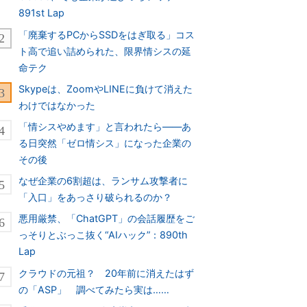
891st Lap
「廃棄するPCからSSDをはぎ取る」コス
ト高で追い詰められた、限界情シスの延
命テク
Skypeは、ZoomやLINEに負けて消えた
わけではなかった
「情シスやめます」と言われたら――あ
る日突然「ゼロ情シス」になった企業の
その後
なぜ企業の6割超は、ランサム攻撃者に
「入口」をあっさり破られるのか？
悪用厳禁、「ChatGPT」の会話履歴をご
っそりとぶっこ抜く“AIハック”：890th
Lap
クラウドの元祖？ 20年前に消えたはず
の「ASP」 調べてみたら実は……