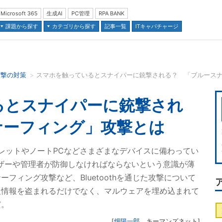
Microsoft 365
生成AI
PC管理
RPA BANK
課題から探す
カテゴリから探す
記事一覧
ITキャパチャージ
攻撃の対策
スマホを触っているとスナイパーに銃撃される？ 「ブルース
並び順：
るとスナイパーに銃撃され
ナーフィング」攻撃とは
、タブレットやノートPCなどさまざまなデバイスに備わってい
ユーザーや管理者が防御しなければならないという意識が薄
フィング攻撃など、Bluetoothを通じた攻撃について
人情報を盗まれるだけでなく、マルウェアを埋め込まれて
だ。
[
畑陽一郎
，
キーマンズネット
]