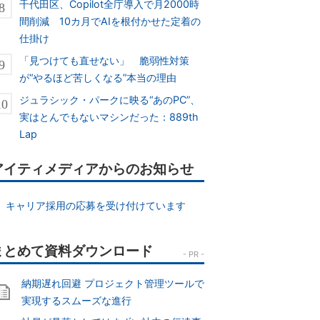
千代田区、Copilot全庁導入で月2000時
間削減 10カ月でAIを根付かせた定着の
仕掛け
「見つけても直せない」 脆弱性対策
が“やるほど苦しくなる”本当の理由
ジュラシック・パークに映る“あのPC”、
実はとんでもないマシンだった：889th
Lap
アイティメディアからのお知らせ
キャリア採用の応募を受け付けています
納期遅れ回避 プロジェクト管理ツールで
実現するスムーズな進行