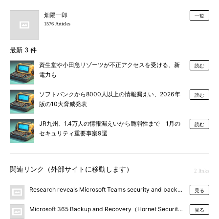
畑陽一郎
一覧
1576 Articles
最新 3 件
資生堂や小田急リゾーツが不正アクセスを受ける、新
読む
電力も
ソフトバンクから8000人以上の情報漏えい、2026年
読む
版の10大脅威発表
JR九州、1.4万人の情報漏えいから脆弱性まで 1月の
読む
セキュリティ重要事案9選
関連リンク（外部サイトに移動します）
2 links
Research reveals Microsoft Teams security and backup flaws, with ove
見る
Microsoft 365 Backup and Recovery（Hornet Security）
見る