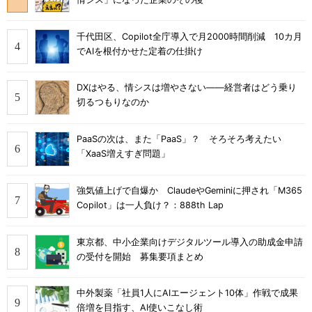
千代田区、Copilot全庁導入で月2000時間削減 10カ月
でAIを根付かせた定着の仕掛け
DXはやる、情シスは増やさない――経営者はどう乗り
切るつもりなのか
PaaSの次は、また「PaaS」？ そろそろ考えたい
「XaaS増えすぎ問題」
強気値上げで自爆か ClaudeやGeminiに押され「M365
Copilot」は一人負け？：888th Lap
東京都、中小企業向けデジタルツール導入の助成金申請
の受付を開始 募集要項まとめ
中外製薬「社員1人にAIエージェント10体」作戦で成果
倍増を目指す、AI使いこなし術