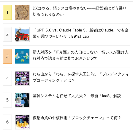
DXはやる、情シスは増やさない――経営者はどう乗り
切るつもりなのか
「GPT-5.6 vs. Claude Fable 5」勝者はClaude、でも企
業が選びづらいワケ：891st Lap
新人対応を「IT介護」の入口にしない 情シスが受け入
れ対応で詰まる前に見ておきたい5本
わら山から「わら」を探す人工知能、「プレディクティ
ブコーディング」とは？
基幹システムを任せて大丈夫？ 最新「IaaS」解説
仮想通貨の中核技術「ブロックチェーン」って何？