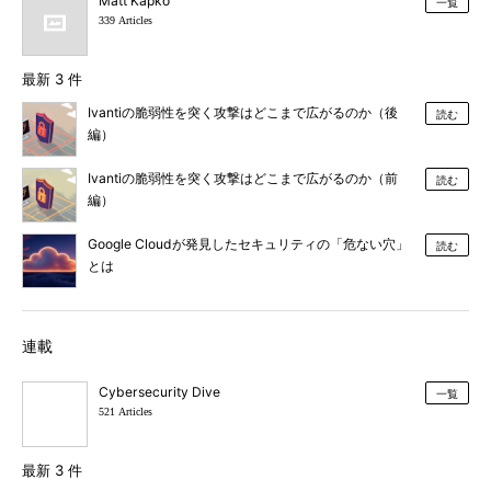
Matt Kapko
一覧
339 Articles
最新 3 件
Ivantiの脆弱性を突く攻撃はどこまで広がるのか（後
読む
編）
Ivantiの脆弱性を突く攻撃はどこまで広がるのか（前
読む
編）
Google Cloudが発見したセキュリティの「危ない穴」
読む
とは
連載
Cybersecurity Dive
一覧
521 Articles
最新 3 件