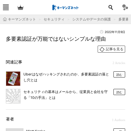
キーマンズネット
セキュリティ
システムやデータの保護
多要素
2022年11月9日
多要素認証が万能ではないシンプルな理由
記事を見る
関連記事
2 Articles
Uberはなぜハッキングされたのか、多要素認証の落と
読む
し穴とは
セキュリティの基本はメールから、従業員と会社を守
読む
る「10の手法」とは
著者
1 Authors