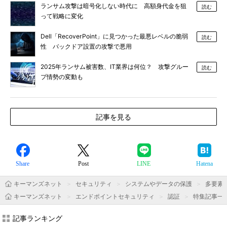
ランサム攻撃は暗号化しない時代に 高額身代金を狙
読む
って戦略に変化
Dell「RecoverPoint」に見つかった最悪レベルの脆弱
読む
性 バックドア設置の攻撃で悪用
2025年ランサム被害数、IT業界は何位？ 攻撃グルー
読む
プ情勢の変動も
記事を見る
Share
Post
LINE
Hatena
キーマンズネット
セキュリティ
システムやデータの保護
多要素
キーマンズネット
エンドポイントセキュリティ
認証
特集記事一
記事ランキング